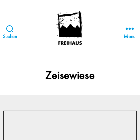
Suchen
Menü
FREIHAUS-
Archiv
|
STATTBAU
Zeisewiese
HAMBURG