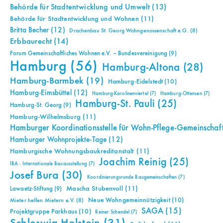
Behörde für Stadtentwicklung und Umwelt
(13)
Behörde für Stadtentwicklung und Wohnen
(11)
Britta Becher
(12)
Drachenbau St. Georg Wohngenossenschaft e.G.
(8)
Erbbaurecht
(14)
Forum Gemeinschaftliches Wohnen e.V. – Bundesvereinigung
(9)
Hamburg
(56)
Hamburg-Altona
(28)
Hamburg-Barmbek
(19)
Hamburg-Eidelstedt
(10)
Hamburg-Eimsbüttel
(12)
Hamburg-Karolinenviertel
(7)
Hamburg-Ottensen
(7)
Hamburg-St. Pauli
(25)
Hamburg-St. Georg
(9)
Hamburg-Wilhelmsburg
(11)
Hamburger Koordinationsstelle für Wohn-Pflege-Gemeinschaf
Hamburger Wohnprojekte-Tage
(12)
Hamburgische Wohnungsbaukreditanstalt
(11)
Joachim Reinig
(25)
IBA - Internationale Bauausstellung
(7)
Josef Bura
(30)
Koordinierungsrunde Baugemeinschaften
(7)
Mascha Stubenvoll
(11)
Lawaetz-Stiftung
(9)
Neue Wohngemeinnützigkeit
(10)
Mieter helfen Mietern e.V.
(8)
SAGA
(15)
Projektgruppe Parkhaus
(10)
Reiner Schendel
(7)