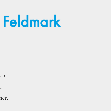
r Feldmark
. In
f
her,