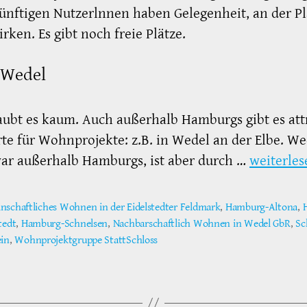
ünftigen Nutzerlnnen haben Gelegenheit, an der P
rken. Es gibt noch freie Plätze.
 Wedel
ubt es kaum. Auch außerhalb Hamburgs gibt es att
te für Wohnprojekte: z.B. in Wedel an der Elbe. We
war außerhalb Hamburgs, ist aber durch …
weiterles
nschaftliches Wohnen in der Eidelstedter Feldmark
,
Hamburg-Altona
,
tedt
,
Hamburg-Schnelsen
,
Nachbarschaftlich Wohnen in Wedel GbR
,
Sc
ter
ein
,
Wohnprojektgruppe StattSchloss