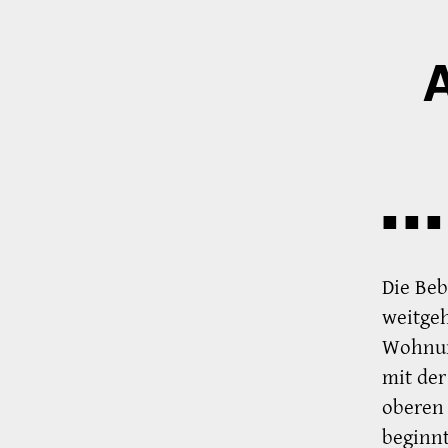
A
■ ■ ■ 
Die Beb
weitge
Wohnun
mit de
oberen 
beginnt