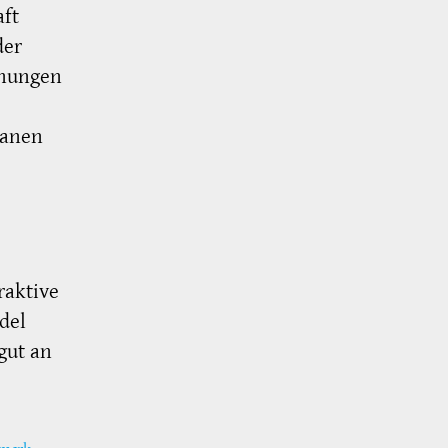
ft
der
hnungen
lanen
raktive
del
gut an