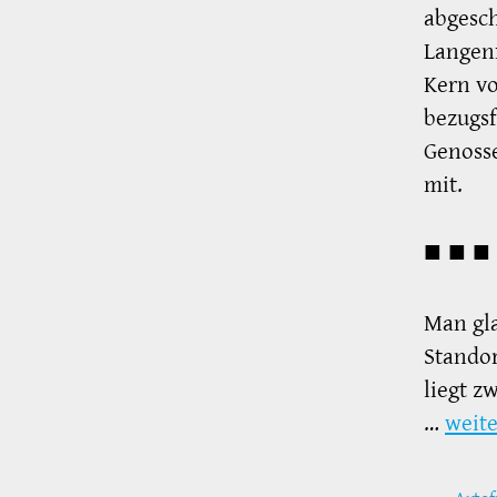
abgesc
Langenf
Kern v
bezugsf
Genosse
mit.
■ ■ ■
Man gla
Standor
liegt z
…
weite