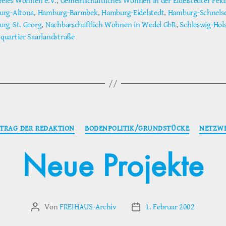
reies Wohnen e.V.
,
Gemeinschaftliches Wohnen in der Eidelstedter Fel
rg-Altona
,
Hamburg-Barmbek
,
Hamburg-Eidelstedt
,
Hamburg-Schnels
ter
rg-St. Georg
,
Nachbarschaftlich Wohnen in Wedel GbR
,
Schleswig-Hol
uartier Saarlandstraße
Kategorien
ITRAG DER REDAKTION
BODENPOLITIK/GRUNDSTÜCKE
NETZW
Neue Projekte
Von
FREIHAUS-Archiv
1. Februar 2002
Beitragsautor
Veröffentlichungsdatum