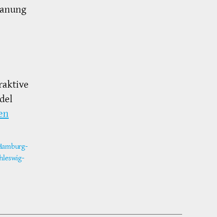
lanung
raktive
del
en
Hamburg-
hleswig-