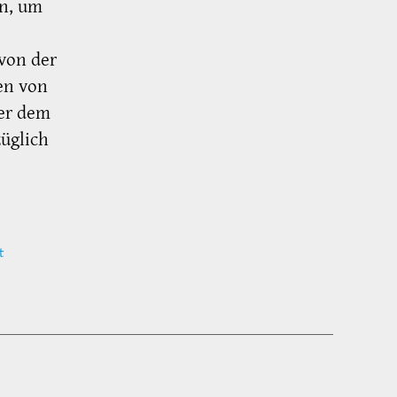
en, um
von der
en von
ter dem
üglich
t