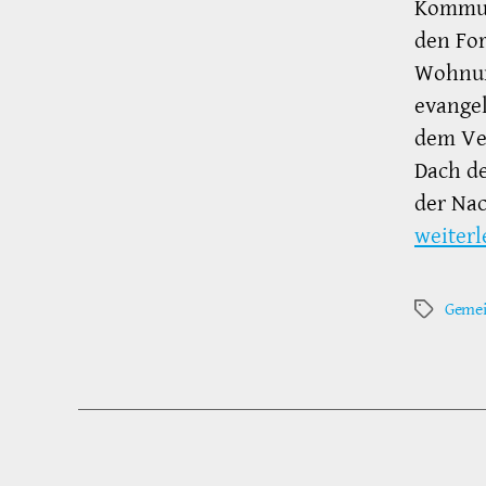
Kommun
den For
Wohnun
evangel
dem Ver
Dach de
der Na
weiterl
Gemei
Schlagwör