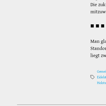
Die zuk
mitzuwi
■ ■ ■
Man gla
Standor
liegt z
Gemei
Eidels
Schlagwör
Holst