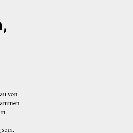
n,
bau von
usammen
am
 sein.