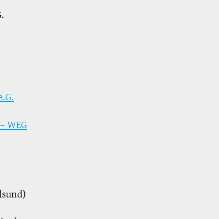
.
.G.
 – WEG
lsund)