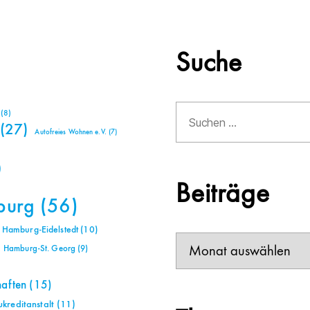
Suche
Suchen
(8)
nach:
(27)
Autofreies Wohnen e.V.
(7)
)
Beiträge
burg
(56)
Hamburg-Eidelstedt
(10)
Beiträge
Hamburg-St. Georg
(9)
haften
(15)
reditanstalt
(11)