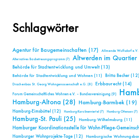
Schlagwörter
Agentur für Baugemeinschaften
(17)
Allmende Wulfsdorf e.V.
Altwerden im Quartier
Alternatives Baubetreuungsprogramm
(7)
Behörde für Stadtentwicklung und Umwelt
(13)
Britta Becher
(12
Behörde für Stadtentwicklung und Wohnen
(11)
Erbbaurecht
(14)
Drachenbau St. Georg Wohngenossenschaft e.G.
(8)
Ham
Forum Gemeinschaftliches Wohnen e.V. – Bundesvereinigung
(9)
Hamburg-Altona
(28)
Hamburg-Barmbek
(19)
Hamburg-Eimsbüttel
(12)
Hamburg-Karolinenviertel
(7)
Hamburg-Ottensen
(7)
Hamburg-St. Pauli
(25)
Hamburg-Wilhelmsburg
(11)
Hamburger Koordinationsstelle für Wohn-Pflege-Gemeinsc
Hamburger Wohnprojekte-Tage
(12)
Hamburgische Wohnungsbauk