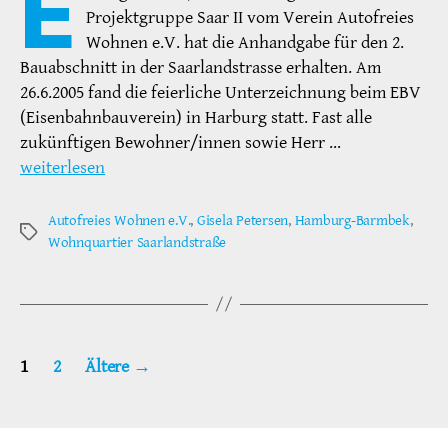
E
Projektgruppe Saar II vom Verein Autofreies
Wohnen e.V. hat die Anhandgabe für den 2.
Bauabschnitt in der Saarlandstrasse erhalten. Am
26.6.2005 fand die feierliche Unterzeichnung beim EBV
(Eisenbahnbauverein) in Harburg statt. Fast alle
zukünftigen Bewohner/innen sowie Herr …
weiterlesen
Autofreies Wohnen e.V.
,
Gisela Petersen
,
Hamburg-Barmbek
,
Schlagwörter
Wohnquartier Saarlandstraße
Seitennummerierung
1
2
Ältere
→
der
Beiträge