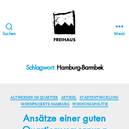
Suchen
Menü
FREIHAUS-
Archiv
|
STATTBAU
Schlagwort:
Hamburg-Barmbek
HAMBURG
Kategorien
ALTWERDEN IM QUARTIER
ARTIKEL
STADTENTWICKLUNG
WOHNPROJEKTE HAMBURG
WOHNUNGSPOLITIK
Ansätze einer guten