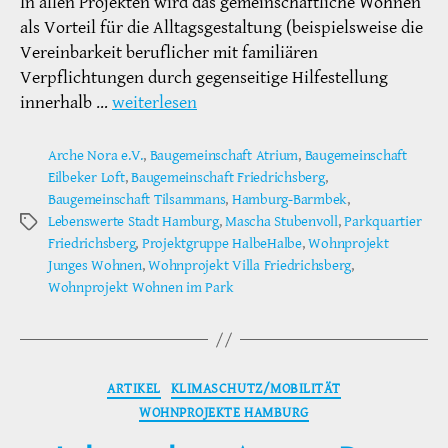
In allen Projekten wird das gemeinschaftliche Wohnen
als Vorteil für die Alltagsgestaltung (beispielsweise die
Vereinbarkeit beruflicher mit familiären
Verpflichtungen durch gegenseitige Hilfestellung
innerhalb …
weiterlesen
Arche Nora e.V.
,
Baugemeinschaft Atrium
,
Baugemeinschaft
Eilbeker Loft
,
Baugemeinschaft Friedrichsberg
,
Baugemeinschaft Tilsammans
,
Hamburg-Barmbek
,
Lebenswerte Stadt Hamburg
,
Mascha Stubenvoll
,
Parkquartier
Schlagwörter
Friedrichsberg
,
Projektgruppe HalbeHalbe
,
Wohnprojekt
Junges Wohnen
,
Wohnprojekt Villa Friedrichsberg
,
Wohnprojekt Wohnen im Park
Kategorien
ARTIKEL
KLIMASCHUTZ/MOBILITÄT
WOHNPROJEKTE HAMBURG