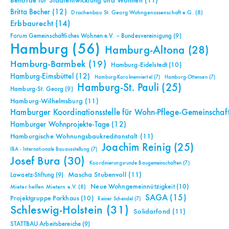
Behörde für Stadtentwicklung und Wohnen
(11)
Britta Becher
(12)
Drachenbau St. Georg Wohngenossenschaft e.G.
(8)
Erbbaurecht
(14)
Forum Gemeinschaftliches Wohnen e.V. – Bundesvereinigung
(9)
Hamburg
(56)
Hamburg-Altona
(28)
Hamburg-Barmbek
(19)
Hamburg-Eidelstedt
(10)
Hamburg-Eimsbüttel
(12)
Hamburg-Karolinenviertel
(7)
Hamburg-Ottensen
(7)
Hamburg-St. Pauli
(25)
Hamburg-St. Georg
(9)
Hamburg-Wilhelmsburg
(11)
Hamburger Koordinationsstelle für Wohn-Pflege-Gemeinschaf
Hamburger Wohnprojekte-Tage
(12)
Hamburgische Wohnungsbaukreditanstalt
(11)
Joachim Reinig
(25)
IBA - Internationale Bauausstellung
(7)
Josef Bura
(30)
Koordinierungsrunde Baugemeinschaften
(7)
Mascha Stubenvoll
(11)
Lawaetz-Stiftung
(9)
Neue Wohngemeinnützigkeit
(10)
Mieter helfen Mietern e.V.
(8)
SAGA
(15)
Projektgruppe Parkhaus
(10)
Reiner Schendel
(7)
Schleswig-Holstein
(31)
Solidarfond
(11)
STATTBAU Arbeitsbereiche
(9)