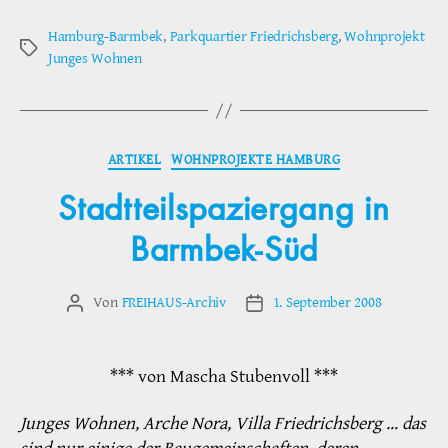
Hamburg-Barmbek
,
Parkquartier Friedrichsberg
,
Wohnprojekt
Schlagwörter
Junges Wohnen
Kategorien
ARTIKEL
WOHNPROJEKTE HAMBURG
Stadtteilspaziergang in
Barmbek-Süd
Von
FREIHAUS-Archiv
1. September 2008
Beitragsautor
Veröffentlichungsdatum
*** von Mascha Stubenvoll ***
Junges Wohnen, Arche Nora, Villa Friedrichsberg … das