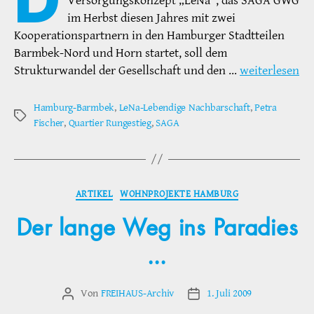
Versorgungskonzept „LeNa“, das SAGA GWG
im Herbst diesen Jahres mit zwei
Kooperationspartnern in den Hamburger Stadtteilen
Barmbek-Nord und Horn startet, soll dem
Strukturwandel der Gesellschaft und den …
weiterlesen
Hamburg-Barmbek
,
LeNa-Lebendige Nachbarschaft
,
Petra
Schlagwörter
Fischer
,
Quartier Rungestieg
,
SAGA
Kategorien
ARTIKEL
WOHNPROJEKTE HAMBURG
Der lange Weg ins Paradies
…
Von
FREIHAUS-Archiv
1. Juli 2009
Beitragsautor
Veröffentlichungsdatum