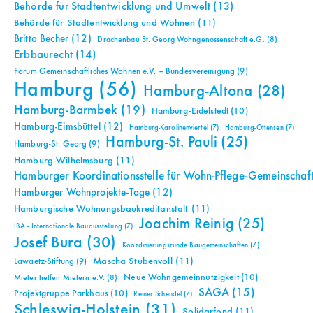
Behörde für Stadtentwicklung und Umwelt
(13)
Behörde für Stadtentwicklung und Wohnen
(11)
Britta Becher
(12)
Drachenbau St. Georg Wohngenossenschaft e.G.
(8)
Erbbaurecht
(14)
Forum Gemeinschaftliches Wohnen e.V. – Bundesvereinigung
(9)
Hamburg
(56)
Hamburg-Altona
(28)
Hamburg-Barmbek
(19)
Hamburg-Eidelstedt
(10)
Hamburg-Eimsbüttel
(12)
Hamburg-Karolinenviertel
(7)
Hamburg-Ottensen
(7)
Hamburg-St. Pauli
(25)
Hamburg-St. Georg
(9)
Hamburg-Wilhelmsburg
(11)
Hamburger Koordinationsstelle für Wohn-Pflege-Gemeinschaf
Hamburger Wohnprojekte-Tage
(12)
Hamburgische Wohnungsbaukreditanstalt
(11)
Joachim Reinig
(25)
IBA - Internationale Bauausstellung
(7)
Josef Bura
(30)
Koordinierungsrunde Baugemeinschaften
(7)
Mascha Stubenvoll
(11)
Lawaetz-Stiftung
(9)
Neue Wohngemeinnützigkeit
(10)
Mieter helfen Mietern e.V.
(8)
SAGA
(15)
Projektgruppe Parkhaus
(10)
Reiner Schendel
(7)
Schleswig-Holstein
(31)
Solidarfond
(11)