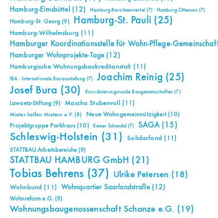
Hamburg-Eimsbüttel
(12)
Hamburg-Karolinenviertel
(7)
Hamburg-Ottensen
(7)
Hamburg-St. Pauli
(25)
Hamburg-St. Georg
(9)
Hamburg-Wilhelmsburg
(11)
Hamburger Koordinationsstelle für Wohn-Pflege-Gemeinschaf
Hamburger Wohnprojekte-Tage
(12)
Hamburgische Wohnungsbaukreditanstalt
(11)
Joachim Reinig
(25)
IBA - Internationale Bauausstellung
(7)
Josef Bura
(30)
Koordinierungsrunde Baugemeinschaften
(7)
Mascha Stubenvoll
(11)
Lawaetz-Stiftung
(9)
Neue Wohngemeinnützigkeit
(10)
Mieter helfen Mietern e.V.
(8)
SAGA
(15)
Projektgruppe Parkhaus
(10)
Reiner Schendel
(7)
Schleswig-Holstein
(31)
Solidarfond
(11)
STATTBAU Arbeitsbereiche
(9)
STATTBAU HAMBURG GmbH
(21)
Tobias Behrens
(37)
Ulrike Petersen
(18)
Wohnquartier Saarlandstraße
(12)
Wohnbund
(11)
Wohnreform e.G.
(9)
Wohnungsbaugenossenschaft Schanze e.G.
(19)