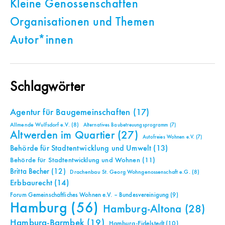
Kleine Genossenschaften
Organisationen und Themen
Autor*innen
Schlagwörter
Agentur für Baugemeinschaften
(17)
Allmende Wulfsdorf e.V.
(8)
Alternatives Baubetreuungsprogramm
(7)
Altwerden im Quartier
(27)
Autofreies Wohnen e.V.
(7)
Behörde für Stadtentwicklung und Umwelt
(13)
Behörde für Stadtentwicklung und Wohnen
(11)
Britta Becher
(12)
Drachenbau St. Georg Wohngenossenschaft e.G.
(8)
Erbbaurecht
(14)
Forum Gemeinschaftliches Wohnen e.V. – Bundesvereinigung
(9)
Hamburg
(56)
Hamburg-Altona
(28)
Hamburg-Barmbek
(19)
Hamburg-Eidelstedt
(10)