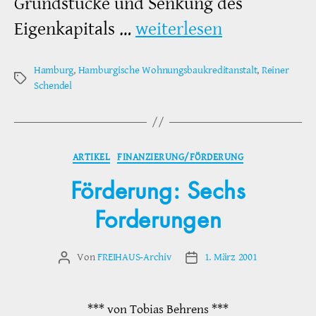
Grundstücke und Senkung des
Eigenkapitals …
weiterlesen
Hamburg
,
Hamburgische Wohnungsbaukreditanstalt
,
Reiner
Schlagwörter
Schendel
Kategorien
ARTIKEL
FINANZIERUNG/FÖRDERUNG
Förderung: Sechs
Forderungen
Von
FREIHAUS-Archiv
1. März 2001
Beitragsautor
Veröffentlichungsdatum
*** von Tobias Behrens ***