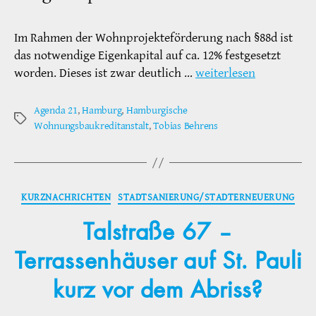
Im Rahmen der Wohnprojekteförderung nach §88d ist
das notwendige Eigenkapital auf ca. 12% festgesetzt
worden. Dieses ist zwar deutlich …
weiterlesen
Agenda 21
,
Hamburg
,
Hamburgische
Schlagwörter
Wohnungsbaukreditanstalt
,
Tobias Behrens
Kategorien
KURZNACHRICHTEN
STADTSANIERUNG/STADTERNEUERUNG
Talstraße 67 –
Terrassenhäuser auf St. Pauli
kurz vor dem Abriss?