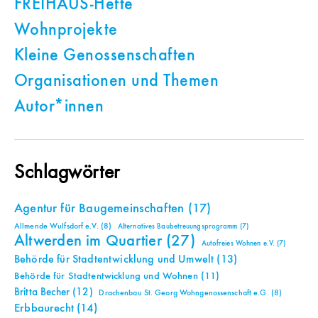
FREIHAUS-Hefte
Wohnprojekte
Kleine Genossenschaften
Organisationen und Themen
Autor*innen
Schlagwörter
Agentur für Baugemeinschaften
(17)
Allmende Wulfsdorf e.V.
(8)
Alternatives Baubetreuungsprogramm
(7)
Altwerden im Quartier
(27)
Autofreies Wohnen e.V.
(7)
Behörde für Stadtentwicklung und Umwelt
(13)
Behörde für Stadtentwicklung und Wohnen
(11)
Britta Becher
(12)
Drachenbau St. Georg Wohngenossenschaft e.G.
(8)
Erbbaurecht
(14)