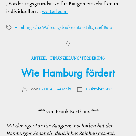
„Förderungsgrundsätze für Baugemeinschaften im
individuellen …
weiterlesen
Hamburgische Wohnungsbaukreditanstalt
,
Josef Bura
Schlagwörter
Kategorien
ARTIKEL
FINANZIERUNG/FÖRDERUNG
Wie Hamburg fördert
Von
FREIHAUS-Archiv
1. Oktober 2003
Beitragsautor
Veröffentlichungsdatum
*** von Frank Karthaus ***
Mit der Agentur für Baugemeinschaften hat der
Hamburger Senat ein deutliches Zeichen gesetzt,