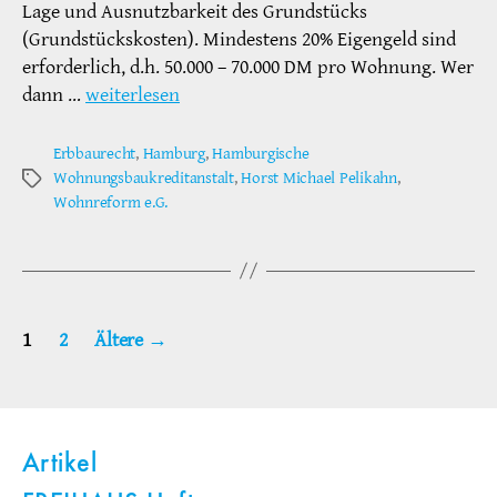
Lage und Ausnutzbarkeit des Grundstücks
(Grundstückskosten). Mindestens 20% Eigengeld sind
erforderlich, d.h. 50.000 – 70.000 DM pro Wohnung. Wer
dann …
weiterlesen
Erbbaurecht
,
Hamburg
,
Hamburgische
Wohnungsbaukreditanstalt
,
Horst Michael Pelikahn
,
Schlagwörter
Wohnreform e.G.
Seitennummerierung
1
2
Ältere
→
der
Beiträge
Artikel