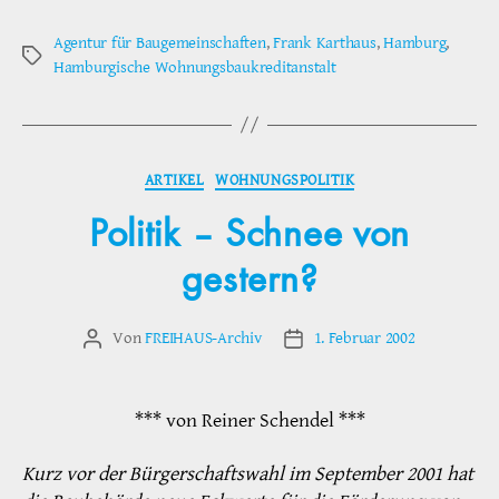
Agentur für Baugemeinschaften
,
Frank Karthaus
,
Hamburg
,
Schlagwörter
Hamburgische Wohnungsbaukreditanstalt
Kategorien
ARTIKEL
WOHNUNGSPOLITIK
Politik – Schnee von
gestern?
Von
FREIHAUS-Archiv
1. Februar 2002
Beitragsautor
Veröffentlichungsdatum
*** von Reiner Schendel ***
Kurz vor der Bürgerschaftswahl im September 2001 hat