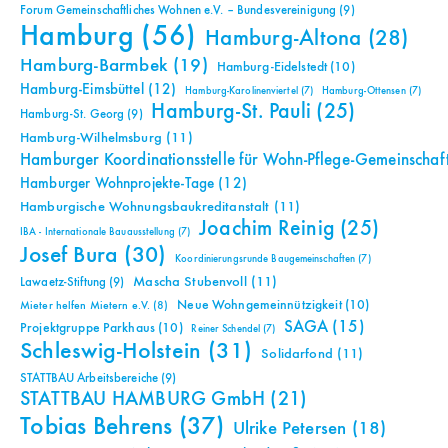
Forum Gemeinschaftliches Wohnen e.V. – Bundesvereinigung
(9)
Hamburg
(56)
Hamburg-Altona
(28)
Hamburg-Barmbek
(19)
Hamburg-Eidelstedt
(10)
Hamburg-Eimsbüttel
(12)
Hamburg-Karolinenviertel
(7)
Hamburg-Ottensen
(7)
Hamburg-St. Pauli
(25)
Hamburg-St. Georg
(9)
Hamburg-Wilhelmsburg
(11)
Hamburger Koordinationsstelle für Wohn-Pflege-Gemeinschaf
Hamburger Wohnprojekte-Tage
(12)
Hamburgische Wohnungsbaukreditanstalt
(11)
Joachim Reinig
(25)
IBA - Internationale Bauausstellung
(7)
Josef Bura
(30)
Koordinierungsrunde Baugemeinschaften
(7)
Mascha Stubenvoll
(11)
Lawaetz-Stiftung
(9)
Neue Wohngemeinnützigkeit
(10)
Mieter helfen Mietern e.V.
(8)
SAGA
(15)
Projektgruppe Parkhaus
(10)
Reiner Schendel
(7)
Schleswig-Holstein
(31)
Solidarfond
(11)
STATTBAU Arbeitsbereiche
(9)
STATTBAU HAMBURG GmbH
(21)
Tobias Behrens
(37)
Ulrike Petersen
(18)