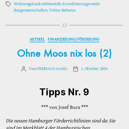
Wohnungsbaukreditanstalt
,
Koordinierungsrunde
Schlagwörter
Baugemeinschaften
,
Tobias Behrens
Kategorien
ARTIKEL
FINANZIERUNG/FÖRDERUNG
Ohne Moos nix los (2)
Von
FREIHAUS-Archiv
1. Oktober 2004
Beitragsautor
Veröffentlichungsdatum
Tipps Nr. 9
*** von Josef Bura ***
Die neuen Hamburger Förderrichtlinien sind da: Sie
sind im Merkblatt 4 der Hamburgischen