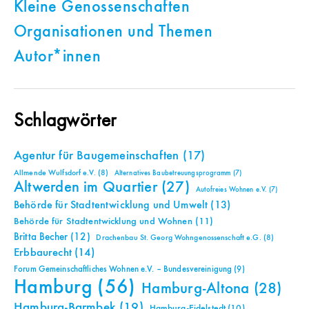
Kleine Genossenschaften
Organisationen und Themen
Autor*innen
Schlagwörter
Agentur für Baugemeinschaften
(17)
Allmende Wulfsdorf e.V.
(8)
Alternatives Baubetreuungsprogramm
(7)
Altwerden im Quartier
(27)
Autofreies Wohnen e.V.
(7)
Behörde für Stadtentwicklung und Umwelt
(13)
Behörde für Stadtentwicklung und Wohnen
(11)
Britta Becher
(12)
Drachenbau St. Georg Wohngenossenschaft e.G.
(8)
Erbbaurecht
(14)
Forum Gemeinschaftliches Wohnen e.V. – Bundesvereinigung
(9)
Hamburg
(56)
Hamburg-Altona
(28)
Hamburg-Barmbek
(19)
Hamburg-Eidelstedt
(10)