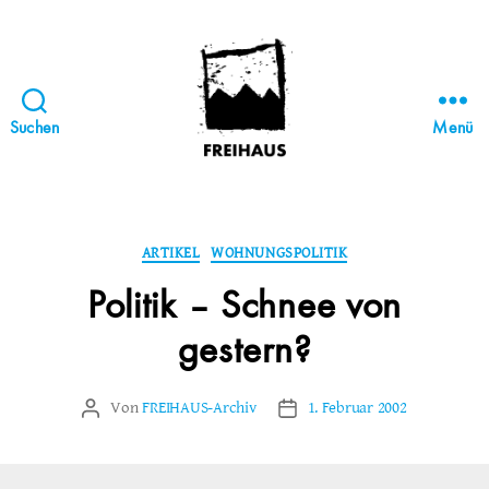
Suchen
Menü
FREIHAUS-
Archiv
|
STATTBAU
Kategorien
ARTIKEL
WOHNUNGSPOLITIK
HAMBURG
Politik – Schnee von
gestern?
Von
FREIHAUS-Archiv
1. Februar 2002
Beitragsautor
Veröffentlichungsdatum