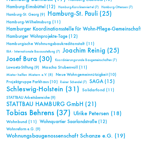
Hamburg-Eimsbüttel
(12)
Hamburg-Karolinenviertel
(7)
Hamburg-Ottensen
(7)
Hamburg-St. Pauli
(25)
Hamburg-St. Georg
(9)
Hamburg-Wilhelmsburg
(11)
Hamburger Koordinationsstelle für Wohn-Pflege-Gemeinschaf
Hamburger Wohnprojekte-Tage
(12)
Hamburgische Wohnungsbaukreditanstalt
(11)
Joachim Reinig
(25)
IBA - Internationale Bauausstellung
(7)
Josef Bura
(30)
Koordinierungsrunde Baugemeinschaften
(7)
Mascha Stubenvoll
(11)
Lawaetz-Stiftung
(9)
Neue Wohngemeinnützigkeit
(10)
Mieter helfen Mietern e.V.
(8)
SAGA
(15)
Projektgruppe Parkhaus
(10)
Reiner Schendel
(7)
Schleswig-Holstein
(31)
Solidarfond
(11)
STATTBAU Arbeitsbereiche
(9)
STATTBAU HAMBURG GmbH
(21)
Tobias Behrens
(37)
Ulrike Petersen
(18)
Wohnquartier Saarlandstraße
(12)
Wohnbund
(11)
Wohnreform e.G.
(9)
Wohnungsbaugenossenschaft Schanze e.G.
(19)