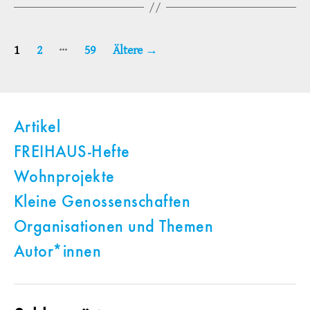
Seitennummerierung
…
1
2
59
Ältere
→
der
Beiträge
Artikel
FREIHAUS-Hefte
Wohnprojekte
Kleine Genossenschaften
Organisationen und Themen
Autor*innen