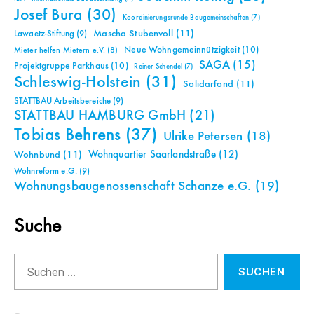
Josef Bura
(30)
Koordinierungsrunde Baugemeinschaften
(7)
Mascha Stubenvoll
(11)
Lawaetz-Stiftung
(9)
Neue Wohngemeinnützigkeit
(10)
Mieter helfen Mietern e.V.
(8)
SAGA
(15)
Projektgruppe Parkhaus
(10)
Reiner Schendel
(7)
Schleswig-Holstein
(31)
Solidarfond
(11)
STATTBAU Arbeitsbereiche
(9)
STATTBAU HAMBURG GmbH
(21)
Tobias Behrens
(37)
Ulrike Petersen
(18)
Wohnquartier Saarlandstraße
(12)
Wohnbund
(11)
Wohnreform e.G.
(9)
Wohnungsbaugenossenschaft Schanze e.G.
(19)
Suche
Suchen
nach: