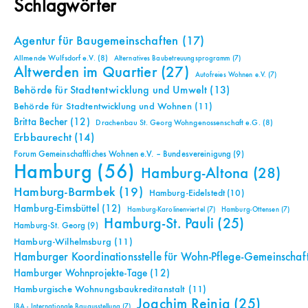
Schlagwörter
Agentur für Baugemeinschaften
(17)
Allmende Wulfsdorf e.V.
(8)
Alternatives Baubetreuungsprogramm
(7)
Altwerden im Quartier
(27)
Autofreies Wohnen e.V.
(7)
Behörde für Stadtentwicklung und Umwelt
(13)
Behörde für Stadtentwicklung und Wohnen
(11)
Britta Becher
(12)
Drachenbau St. Georg Wohngenossenschaft e.G.
(8)
Erbbaurecht
(14)
Forum Gemeinschaftliches Wohnen e.V. – Bundesvereinigung
(9)
Hamburg
(56)
Hamburg-Altona
(28)
Hamburg-Barmbek
(19)
Hamburg-Eidelstedt
(10)
Hamburg-Eimsbüttel
(12)
Hamburg-Karolinenviertel
(7)
Hamburg-Ottensen
(7)
Hamburg-St. Pauli
(25)
Hamburg-St. Georg
(9)
Hamburg-Wilhelmsburg
(11)
Hamburger Koordinationsstelle für Wohn-Pflege-Gemeinschaf
Hamburger Wohnprojekte-Tage
(12)
Hamburgische Wohnungsbaukreditanstalt
(11)
Joachim Reinig
(25)
IBA - Internationale Bauausstellung
(7)