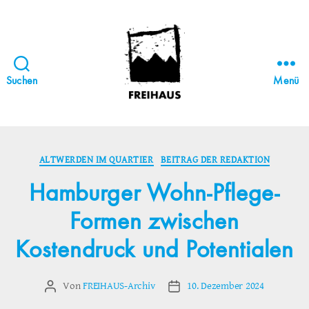
Suchen
Menü
FREIHAUS-
Archiv
Kategorien
ALTWERDEN IM QUARTIER
BEITRAG DER REDAKTION
|
Hamburger Wohn-Pflege-
STATTBAU
Formen zwischen
HAMBURG
Kostendruck und Potentialen
Von
FREIHAUS-Archiv
10. Dezember 2024
Beitragsautor
Veröffentlichungsdatum