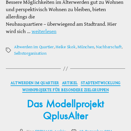
Bessere Möglichkeiten im Älterwerden gut zu Wohnen
und perspektivisch Wohnen zu bleiben, bieten
allerdings die
Neubauquartiere – überwiegend am Stadtrand. Hier
wird sich …
weiterlesen
Altwerden im Quartier
,
Heike Skok
,
München
,
Nachbarschaft
,
Schlagwörter
Selbstorganisation
Kategorien
ALTWERDEN IM QUARTIER
ARTIKEL
STADTENTWICKLUNG
WOHNPROJEKTE FÜR BESONDERE ZIELGRUPPEN
Das Modellprojekt
QplusAlter