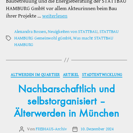
Baubetreuung und die Energieberatung der STATTBAU
HAMBURG GmbH vor allem Akteurinnen beim Bau
ihrer Projekte …
weiterlesen
Alexandra Bossen
,
Neuigkeiten von STATTBAU
,
STATTBAU
HAMBURG Gemeinwohl gGmbH
,
Was macht STATTBAU
Schlagwörter
HAMBURG
Kategorien
ALTWERDEN IM QUARTIER
ARTIKEL
STADTENTWICKLUNG
Nachbarschaftlich und
selbstorganisiert –
Älterwerden in München
Von
FREIHAUS-Archiv
10. Dezember 2024
Beitragsautor
Veröffentlichungsdatum