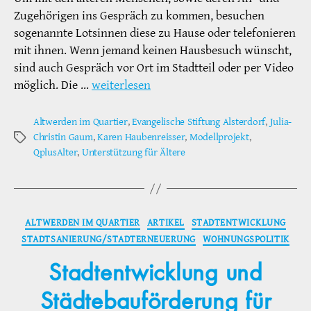
Zugehörigen ins Gespräch zu kommen, besuchen
sogenannte Lotsinnen diese zu Hause oder telefonieren
mit ihnen. Wenn jemand keinen Hausbesuch wünscht,
sind auch Gespräch vor Ort im Stadtteil oder per Video
möglich. Die …
weiterlesen
Altwerden im Quartier
,
Evangelische Stiftung Alsterdorf
,
Julia-
Christin Gaum
,
Karen Haubenreisser
,
Modellprojekt
,
Schlagwörter
QplusAlter
,
Unterstützung für Ältere
Kategorien
ALTWERDEN IM QUARTIER
ARTIKEL
STADTENTWICKLUNG
STADTSANIERUNG/STADTERNEUERUNG
WOHNUNGSPOLITIK
Stadtentwicklung und
Städtebauförderung für