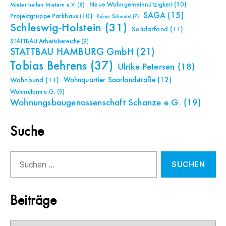
Neue Wohngemeinnützigkeit
(10)
Mieter helfen Mietern e.V.
(8)
SAGA
(15)
Projektgruppe Parkhaus
(10)
Reiner Schendel
(7)
Schleswig-Holstein
(31)
Solidarfond
(11)
STATTBAU Arbeitsbereiche
(9)
STATTBAU HAMBURG GmbH
(21)
Tobias Behrens
(37)
Ulrike Petersen
(18)
Wohnquartier Saarlandstraße
(12)
Wohnbund
(11)
Wohnreform e.G.
(9)
Wohnungsbaugenossenschaft Schanze e.G.
(19)
Suche
Suchen
nach:
Beiträge
Beiträge