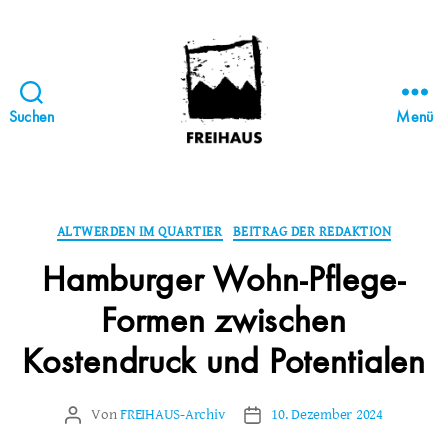
Suchen
Menü
FREIHAUS-
Archiv
|
STATTBAU
Kategorien
ALTWERDEN IM QUARTIER
BEITRAG DER REDAKTION
HAMBURG
Hamburger Wohn-Pflege-
Formen zwischen
Kostendruck und Potentialen
Von
FREIHAUS-Archiv
10. Dezember 2024
Beitragsautor
Veröffentlichungsdatum