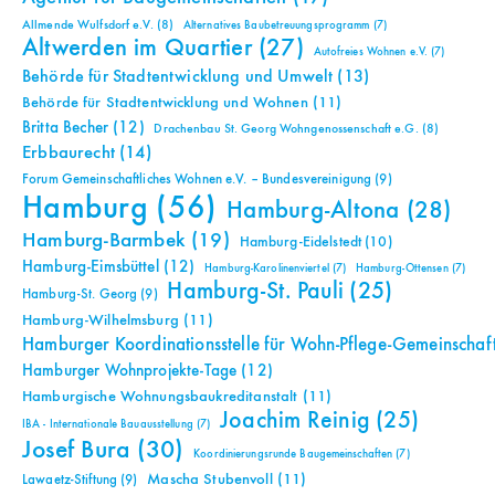
Allmende Wulfsdorf e.V.
(8)
Alternatives Baubetreuungsprogramm
(7)
Altwerden im Quartier
(27)
Autofreies Wohnen e.V.
(7)
Behörde für Stadtentwicklung und Umwelt
(13)
Behörde für Stadtentwicklung und Wohnen
(11)
Britta Becher
(12)
Drachenbau St. Georg Wohngenossenschaft e.G.
(8)
Erbbaurecht
(14)
Forum Gemeinschaftliches Wohnen e.V. – Bundesvereinigung
(9)
Hamburg
(56)
Hamburg-Altona
(28)
Hamburg-Barmbek
(19)
Hamburg-Eidelstedt
(10)
Hamburg-Eimsbüttel
(12)
Hamburg-Karolinenviertel
(7)
Hamburg-Ottensen
(7)
Hamburg-St. Pauli
(25)
Hamburg-St. Georg
(9)
Hamburg-Wilhelmsburg
(11)
Hamburger Koordinationsstelle für Wohn-Pflege-Gemeinschaf
Hamburger Wohnprojekte-Tage
(12)
Hamburgische Wohnungsbaukreditanstalt
(11)
Joachim Reinig
(25)
IBA - Internationale Bauausstellung
(7)
Josef Bura
(30)
Koordinierungsrunde Baugemeinschaften
(7)
Mascha Stubenvoll
(11)
Lawaetz-Stiftung
(9)