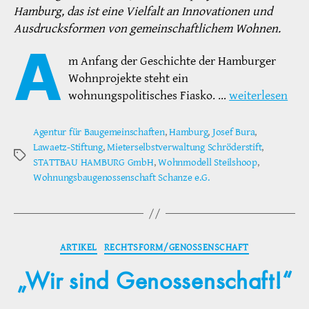
Hamburg, das ist eine Vielfalt an Innovationen und
Ausdrucksformen von gemeinschaftlichem Wohnen.
A
m Anfang der Geschichte der Hamburger
Wohnprojekte steht ein
wohnungspolitisches Fiasko. …
weiterlesen
Agentur für Baugemeinschaften
,
Hamburg
,
Josef Bura
,
Lawaetz-Stiftung
,
Mieterselbstverwaltung Schröderstift
,
Schlagwörter
STATTBAU HAMBURG GmbH
,
Wohnmodell Steilshoop
,
Wohnungsbaugenossenschaft Schanze e.G.
Kategorien
ARTIKEL
RECHTSFORM/GENOSSENSCHAFT
„Wir sind Genossenschaft!“