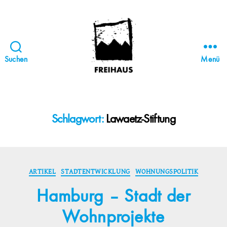
Suchen
Menü
FREIHAUS-
Archiv
|
STATTBAU
Schlagwort:
Lawaetz-Stiftung
HAMBURG
Kategorien
ARTIKEL
STADTENTWICKLUNG
WOHNUNGSPOLITIK
Hamburg – Stadt der
Wohnprojekte