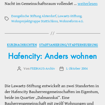
Nacht im Gemeinschaftsraum vollendet …
weiterlesen
Evangelische Stiftung Alsterdorf
,
Lawaetz-Stiftung
,
Schlagwörter
Wohnprojektgruppe StattSchloss
,
Wohnreform e.G.
Kategorien
KURZNACHRICHTEN
STADTSANIERUNG/STADTERNEUERUNG
Hafencity: Anders wohnen
Von
FREIHAUS-Archiv
1. Oktober 2004
Beitragsautor
Veröffentlichungsdatum
Die Lawaetz-Stiftung entwickelt an zwei Standorten in
der Hafencity Bauherrengemeinschaften im Eigentum,
beide im Quartier „Dalmannkai“. Eine
Bauherrengemeinschaft mit zwölf Wohnungen und