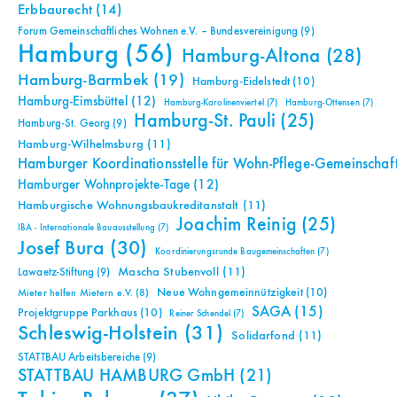
Erbbaurecht
(14)
Forum Gemeinschaftliches Wohnen e.V. – Bundesvereinigung
(9)
Hamburg
(56)
Hamburg-Altona
(28)
Hamburg-Barmbek
(19)
Hamburg-Eidelstedt
(10)
Hamburg-Eimsbüttel
(12)
Hamburg-Karolinenviertel
(7)
Hamburg-Ottensen
(7)
Hamburg-St. Pauli
(25)
Hamburg-St. Georg
(9)
Hamburg-Wilhelmsburg
(11)
Hamburger Koordinationsstelle für Wohn-Pflege-Gemeinschaf
Hamburger Wohnprojekte-Tage
(12)
Hamburgische Wohnungsbaukreditanstalt
(11)
Joachim Reinig
(25)
IBA - Internationale Bauausstellung
(7)
Josef Bura
(30)
Koordinierungsrunde Baugemeinschaften
(7)
Mascha Stubenvoll
(11)
Lawaetz-Stiftung
(9)
Neue Wohngemeinnützigkeit
(10)
Mieter helfen Mietern e.V.
(8)
SAGA
(15)
Projektgruppe Parkhaus
(10)
Reiner Schendel
(7)
Schleswig-Holstein
(31)
Solidarfond
(11)
STATTBAU Arbeitsbereiche
(9)
STATTBAU HAMBURG GmbH
(21)