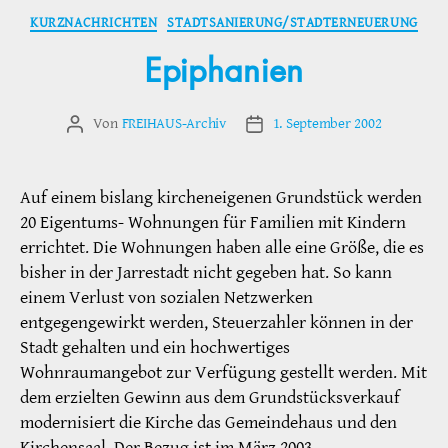
Kategorien
KURZNACHRICHTEN
STADTSANIERUNG/STADTERNEUERUNG
Epiphanien
Von
FREIHAUS-Archiv
1. September 2002
Beitragsautor
Veröffentlichungsdatum
Auf einem bislang kircheneigenen Grundstück werden
20 Eigentums- Wohnungen für Familien mit Kindern
errichtet. Die Wohnungen haben alle eine Größe, die es
bisher in der Jarrestadt nicht gegeben hat. So kann
einem Verlust von sozialen Netzwerken
entgegengewirkt werden, Steuerzahler können in der
Stadt gehalten und ein hochwertiges
Wohnraumangebot zur Verfügung gestellt werden. Mit
dem erzielten Gewinn aus dem Grundstücksverkauf
modernisiert die Kirche das Gemeindehaus und den
Kirchensaal. Der Bezug ist im März 2003.