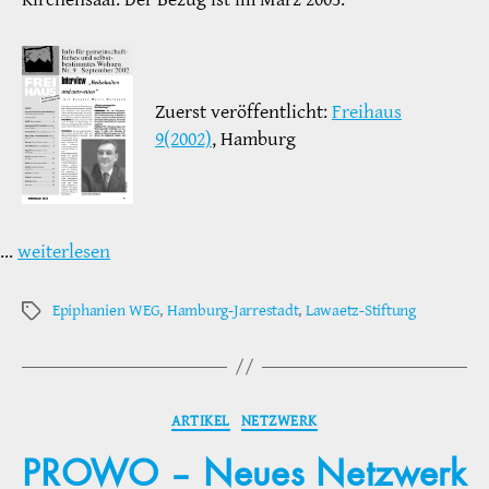
Zuerst veröffentlicht:
Freihaus
9(2002)
, Hamburg
…
weiterlesen
Epiphanien WEG
,
Hamburg-Jarrestadt
,
Lawaetz-Stiftung
Schlagwörter
Kategorien
ARTIKEL
NETZWERK
PROWO – Neues Netzwerk