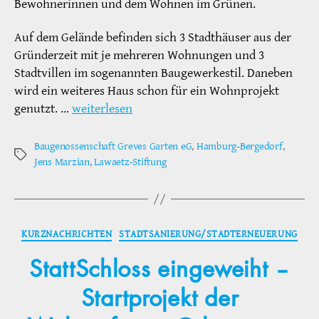
Bewohnerinnen und dem Wohnen im Grünen.
Auf dem Gelände befinden sich 3 Stadthäuser aus der
Gründerzeit mit je mehreren Wohnungen und 3
Stadtvillen im sogenannten Baugewerkestil. Daneben
wird ein weiteres Haus schon für ein Wohnprojekt
genutzt. …
weiterlesen
Baugenossenschaft Greves Garten eG
,
Hamburg-Bergedorf
,
Schlagwörter
Jens Marzian
,
Lawaetz-Stiftung
Kategorien
KURZNACHRICHTEN
STADTSANIERUNG/STADTERNEUERUNG
StattSchloss eingeweiht –
Startprojekt der