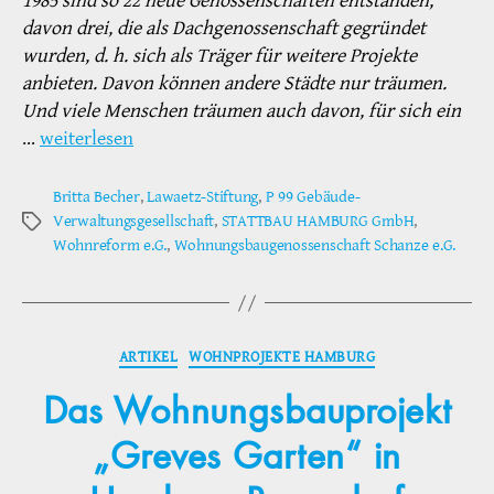
1985 sind so 22 neue Genossenschaften entstanden,
davon drei, die als Dachgenossenschaft gegründet
wurden, d. h. sich als Träger für weitere Projekte
anbieten. Davon können andere Städte nur träumen.
Und viele Menschen träumen auch davon, für sich ein
…
weiterlesen
Britta Becher
,
Lawaetz-Stiftung
,
P 99 Gebäude-
Verwaltungsgesellschaft
,
STATTBAU HAMBURG GmbH
,
Schlagwörter
Wohnreform e.G.
,
Wohnungsbaugenossenschaft Schanze e.G.
Kategorien
ARTIKEL
WOHNPROJEKTE HAMBURG
Das Wohnungsbauprojekt
„Greves Garten“ in