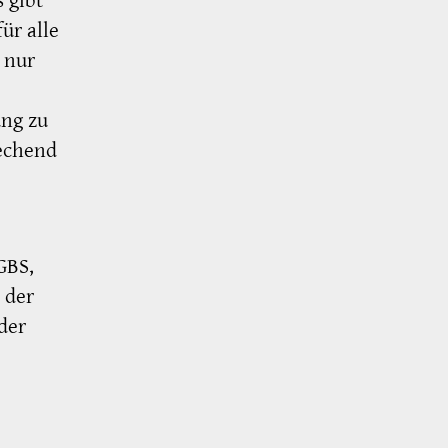
 gibt
ür alle
 nur
ung zu
rechend
GBS,
 der
der