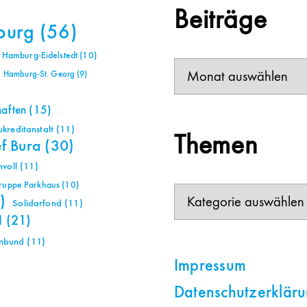
Beiträge
burg
(56)
Hamburg-Eidelstedt
(10)
Beiträge
Hamburg-St. Georg
(9)
haften
(15)
reditanstalt
(11)
Themen
ef Bura
(30)
voll
(11)
gruppe Parkhaus
(10)
Themen
)
Solidarfond
(11)
H
(21)
nbund
(11)
Impressum
Datenschutzerklär