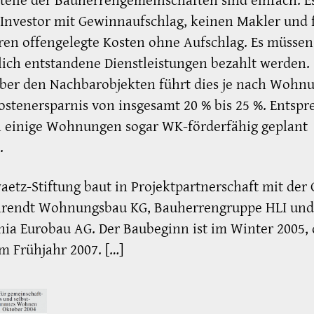
teile der Bauherrengemeinschaften sind einfach: Es
Investor mit Gewinnaufschlag, keinen Makler und f
en offengelegte Kosten ohne Aufschlag. Es müssen
lich entstandene Dienstleistungen bezahlt werden.
ber den Nachbarobjekten führt dies je nach Wohn
ostenersparnis von insgesamt 20 % bis 25 %. Entsp
 einige Wohnungen sogar WK-förderfähig geplant
.
aetz-Stiftung baut in Projektpartnerschaft mit der 
hrendt Wohnungsbau KG, Bauherrengruppe HLI und
ia Eurobau AG. Der Baubeginn ist im Winter 2005, 
m Frühjahr 2007. […]