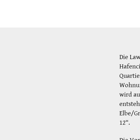
Die Law
Hafenc
Quartie
Wohnung
wird au
entsteh
Elbe/Gr
12“.