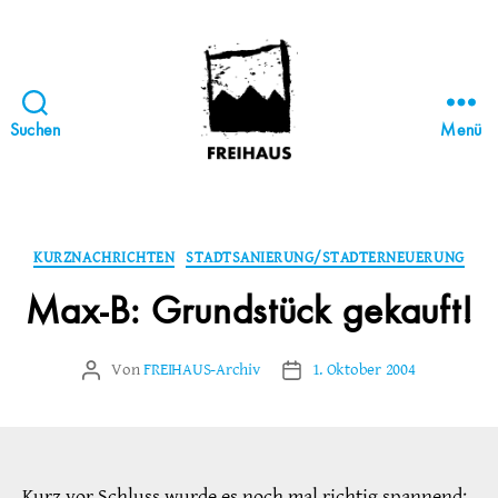
Suchen
Menü
FREIHAUS-
Archiv
|
STATTBAU
Kategorien
KURZNACHRICHTEN
STADTSANIERUNG/STADTERNEUERUNG
HAMBURG
Max-B: Grundstück gekauft!
Von
FREIHAUS-Archiv
1. Oktober 2004
Beitragsautor
Veröffentlichungsdatum
Kurz vor Schluss wurde es noch mal richtig spannend: