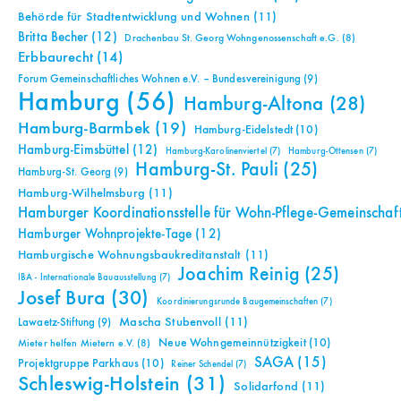
Behörde für Stadtentwicklung und Wohnen
(11)
Britta Becher
(12)
Drachenbau St. Georg Wohngenossenschaft e.G.
(8)
Erbbaurecht
(14)
Forum Gemeinschaftliches Wohnen e.V. – Bundesvereinigung
(9)
Hamburg
(56)
Hamburg-Altona
(28)
Hamburg-Barmbek
(19)
Hamburg-Eidelstedt
(10)
Hamburg-Eimsbüttel
(12)
Hamburg-Karolinenviertel
(7)
Hamburg-Ottensen
(7)
Hamburg-St. Pauli
(25)
Hamburg-St. Georg
(9)
Hamburg-Wilhelmsburg
(11)
Hamburger Koordinationsstelle für Wohn-Pflege-Gemeinschaf
Hamburger Wohnprojekte-Tage
(12)
Hamburgische Wohnungsbaukreditanstalt
(11)
Joachim Reinig
(25)
IBA - Internationale Bauausstellung
(7)
Josef Bura
(30)
Koordinierungsrunde Baugemeinschaften
(7)
Mascha Stubenvoll
(11)
Lawaetz-Stiftung
(9)
Neue Wohngemeinnützigkeit
(10)
Mieter helfen Mietern e.V.
(8)
SAGA
(15)
Projektgruppe Parkhaus
(10)
Reiner Schendel
(7)
Schleswig-Holstein
(31)
Solidarfond
(11)