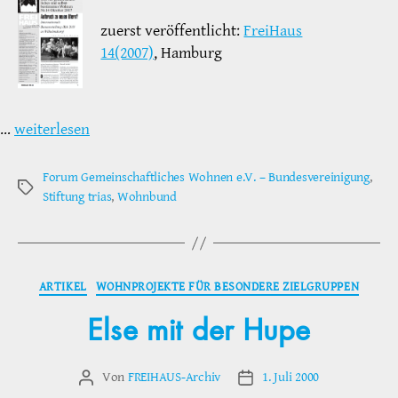
zuerst veröffentlicht:
FreiHaus
14(2007)
, Hamburg
…
weiterlesen
Forum Gemeinschaftliches Wohnen e.V. – Bundesvereinigung
,
Schlagwörter
Stiftung trias
,
Wohnbund
Kategorien
ARTIKEL
WOHNPROJEKTE FÜR BESONDERE ZIELGRUPPEN
Else mit der Hupe
Von
FREIHAUS-Archiv
1. Juli 2000
Beitragsautor
Veröffentlichungsdatum