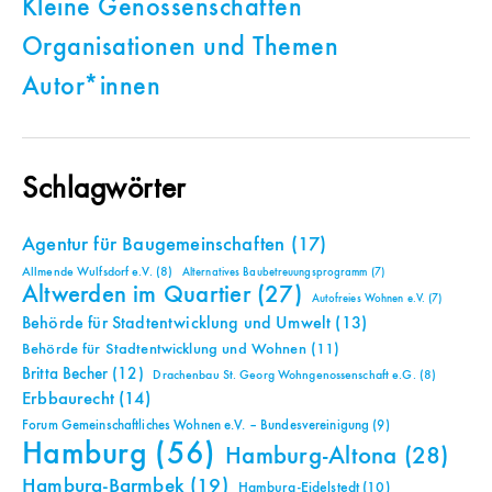
Kleine Genossenschaften
Organisationen und Themen
Autor*innen
Schlagwörter
Agentur für Baugemeinschaften
(17)
Allmende Wulfsdorf e.V.
(8)
Alternatives Baubetreuungsprogramm
(7)
Altwerden im Quartier
(27)
Autofreies Wohnen e.V.
(7)
Behörde für Stadtentwicklung und Umwelt
(13)
Behörde für Stadtentwicklung und Wohnen
(11)
Britta Becher
(12)
Drachenbau St. Georg Wohngenossenschaft e.G.
(8)
Erbbaurecht
(14)
Forum Gemeinschaftliches Wohnen e.V. – Bundesvereinigung
(9)
Hamburg
(56)
Hamburg-Altona
(28)
Hamburg-Barmbek
(19)
Hamburg-Eidelstedt
(10)