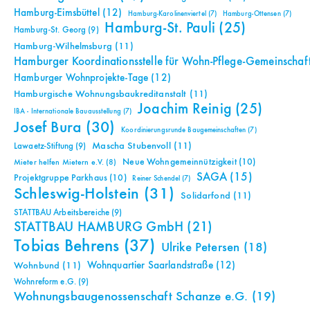
Hamburg-Eimsbüttel
(12)
Hamburg-Karolinenviertel
(7)
Hamburg-Ottensen
(7)
Hamburg-St. Pauli
(25)
Hamburg-St. Georg
(9)
Hamburg-Wilhelmsburg
(11)
Hamburger Koordinationsstelle für Wohn-Pflege-Gemeinschaf
Hamburger Wohnprojekte-Tage
(12)
Hamburgische Wohnungsbaukreditanstalt
(11)
Joachim Reinig
(25)
IBA - Internationale Bauausstellung
(7)
Josef Bura
(30)
Koordinierungsrunde Baugemeinschaften
(7)
Mascha Stubenvoll
(11)
Lawaetz-Stiftung
(9)
Neue Wohngemeinnützigkeit
(10)
Mieter helfen Mietern e.V.
(8)
SAGA
(15)
Projektgruppe Parkhaus
(10)
Reiner Schendel
(7)
Schleswig-Holstein
(31)
Solidarfond
(11)
STATTBAU Arbeitsbereiche
(9)
STATTBAU HAMBURG GmbH
(21)
Tobias Behrens
(37)
Ulrike Petersen
(18)
Wohnquartier Saarlandstraße
(12)
Wohnbund
(11)
Wohnreform e.G.
(9)
Wohnungsbaugenossenschaft Schanze e.G.
(19)