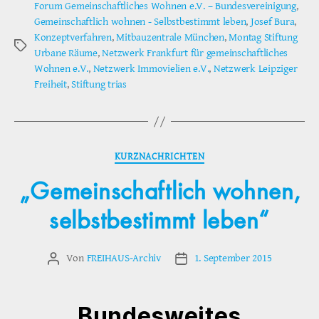
Forum Gemeinschaftliches Wohnen e.V. – Bundesvereinigung
,
Gemeinschaftlich wohnen - Selbstbestimmt leben
,
Josef Bura
,
Konzeptverfahren
,
Mitbauzentrale München
,
Montag Stiftung
Schlagwörter
Urbane Räume
,
Netzwerk Frankfurt für gemeinschaftliches
Wohnen e.V.
,
Netzwerk Immovielien e.V.
,
Netzwerk Leipziger
Freiheit
,
Stiftung trias
Kategorien
KURZNACHRICHTEN
„Gemeinschaftlich wohnen,
selbstbestimmt leben“
Von
FREIHAUS-Archiv
1. September 2015
Beitragsautor
Veröffentlichungsdatum
Bundesweites