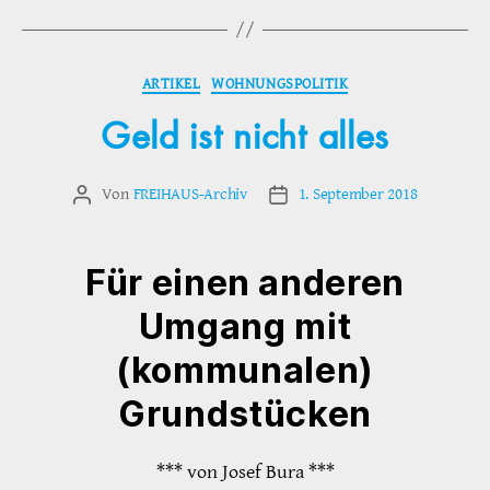
Kategorien
ARTIKEL
WOHNUNGSPOLITIK
Geld ist nicht alles
Von
FREIHAUS-Archiv
1. September 2018
Beitragsautor
Veröffentlichungsdatum
Für einen anderen
Umgang mit
(kommunalen)
Grundstücken
*** von Josef Bura ***