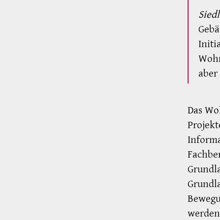
Sied
Gebä
Init
Wohn
aber
Das Woh
Projekt
Informa
Fachber
Grundla
Grundla
Bewegu
werden,