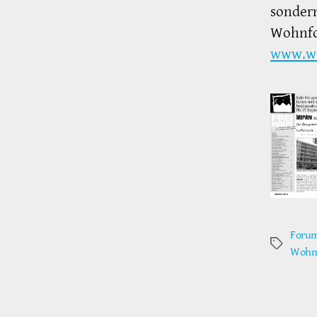
sondern
Wohnfo
www.wo
Forum
Schlagwör
Wohn