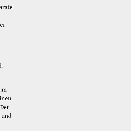
arate
der
ch
 um
einen
 Der
g und