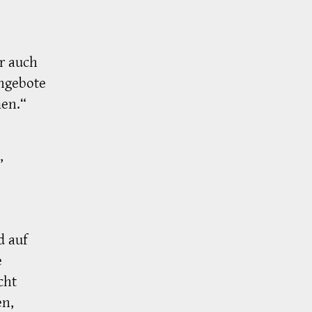
er auch
ngebote
men.“
,
d auf
e
cht
en,