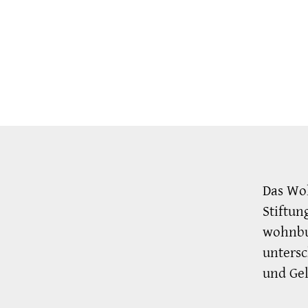
Das Wo
Stiftun
wohnbun
unters
und Ge