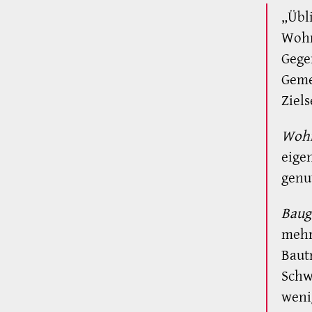
„Übl
Wohn
Gege
Geme
Ziel
Wohn
eige
genu
Baug
mehr
Baut
Schw
weni