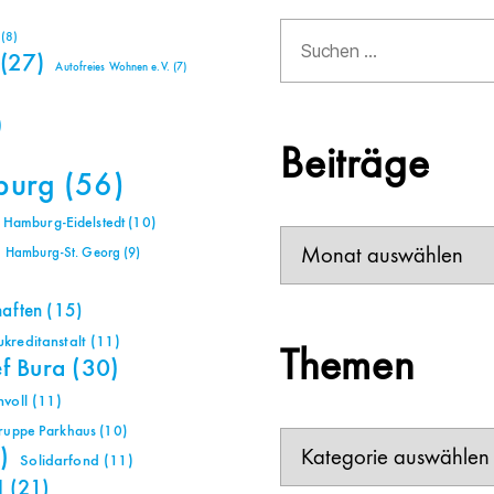
Suchen
(8)
nach:
(27)
Autofreies Wohnen e.V.
(7)
)
Beiträge
burg
(56)
Hamburg-Eidelstedt
(10)
Beiträge
Hamburg-St. Georg
(9)
haften
(15)
reditanstalt
(11)
Themen
ef Bura
(30)
voll
(11)
gruppe Parkhaus
(10)
Themen
)
Solidarfond
(11)
H
(21)