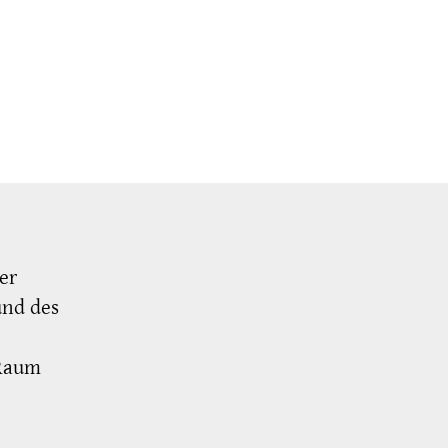
er
und des
 Raum