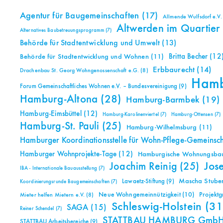
Agentur für Baugemeinschaften
(17)
Allmende Wulfsdorf e.V.
Altwerden im Quartier
Alternatives Baubetreuungsprogramm
(7)
Behörde für Stadtentwicklung und Umwelt
(13)
Britta Becher
(12
Behörde für Stadtentwicklung und Wohnen
(11)
Erbbaurecht
(14)
Drachenbau St. Georg Wohngenossenschaft e.G.
(8)
Ham
Forum Gemeinschaftliches Wohnen e.V. – Bundesvereinigung
(9)
Hamburg-Altona
(28)
Hamburg-Barmbek
(19)
Hamburg-Eimsbüttel
(12)
Hamburg-Karolinenviertel
(7)
Hamburg-Ottensen
(7)
Hamburg-St. Pauli
(25)
Hamburg-Wilhelmsburg
(11)
Hamburger Koordinationsstelle für Wohn-Pflege-Gemeinsc
Hamburger Wohnprojekte-Tage
(12)
Hamburgische Wohnungsbauk
Jos
Joachim Reinig
(25)
IBA - Internationale Bauausstellung
(7)
Mascha Stuben
Lawaetz-Stiftung
(9)
Koordinierungsrunde Baugemeinschaften
(7)
Neue Wohngemeinnützigkeit
(10)
Projekt
Mieter helfen Mietern e.V.
(8)
Schleswig-Holstein
(31
SAGA
(15)
Reiner Schendel
(7)
STATTBAU HAMBURG Gmb
STATTBAU Arbeitsbereiche
(9)