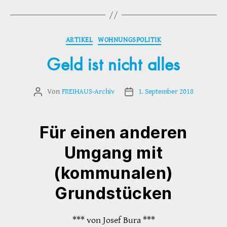
Kategorien
ARTIKEL
WOHNUNGSPOLITIK
Geld ist nicht alles
Von
FREIHAUS-Archiv
1. September 2018
Beitragsautor
Veröffentlichungsdatum
Für einen anderen
Umgang mit
(kommunalen)
Grundstücken
*** von Josef Bura ***