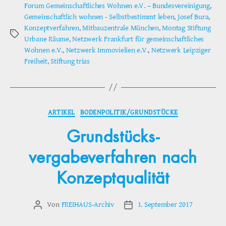
Forum Gemeinschaftliches Wohnen e.V. – Bundesvereinigung
,
Gemeinschaftlich wohnen - Selbstbestimmt leben
,
Josef Bura
,
Konzeptverfahren
,
Mitbauzentrale München
,
Montag Stiftung
Schlagwörter
Urbane Räume
,
Netzwerk Frankfurt für gemeinschaftliches
Wohnen e.V.
,
Netzwerk Immovielien e.V.
,
Netzwerk Leipziger
Freiheit
,
Stiftung trias
Kategorien
ARTIKEL
BODENPOLITIK/GRUNDSTÜCKE
Grundstücks-
vergabeverfahren nach
Konzeptqualität
Von
FREIHAUS-Archiv
1. September 2017
Beitragsautor
Veröffentlichungsdatum