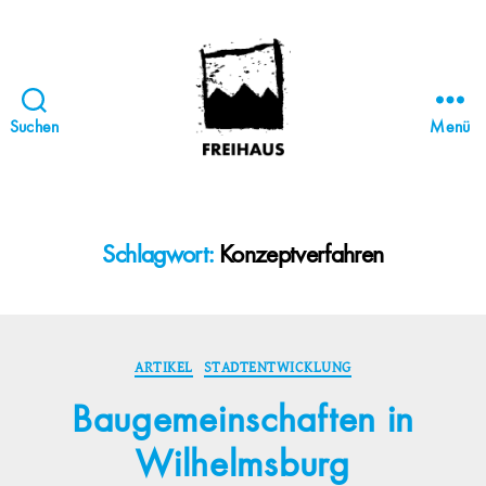
Suchen
Menü
FREIHAUS-
Archiv
|
STATTBAU
Schlagwort:
Konzeptverfahren
HAMBURG
Kategorien
ARTIKEL
STADTENTWICKLUNG
Baugemeinschaften in
Wilhelmsburg