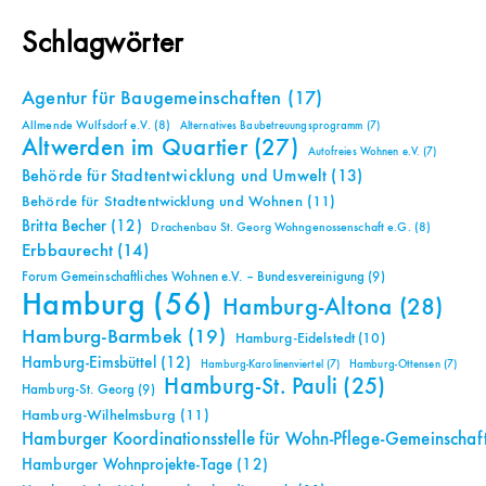
Schlagwörter
Agentur für Baugemeinschaften
(17)
Allmende Wulfsdorf e.V.
(8)
Alternatives Baubetreuungsprogramm
(7)
Altwerden im Quartier
(27)
Autofreies Wohnen e.V.
(7)
Behörde für Stadtentwicklung und Umwelt
(13)
Behörde für Stadtentwicklung und Wohnen
(11)
Britta Becher
(12)
Drachenbau St. Georg Wohngenossenschaft e.G.
(8)
Erbbaurecht
(14)
Forum Gemeinschaftliches Wohnen e.V. – Bundesvereinigung
(9)
Hamburg
(56)
Hamburg-Altona
(28)
Hamburg-Barmbek
(19)
Hamburg-Eidelstedt
(10)
Hamburg-Eimsbüttel
(12)
Hamburg-Karolinenviertel
(7)
Hamburg-Ottensen
(7)
Hamburg-St. Pauli
(25)
Hamburg-St. Georg
(9)
Hamburg-Wilhelmsburg
(11)
Hamburger Koordinationsstelle für Wohn-Pflege-Gemeinschaf
Hamburger Wohnprojekte-Tage
(12)