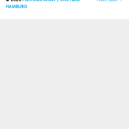
© 2026
FREIHAUS-Archiv | STATTBAU
Nach oben
↑
HAMBURG