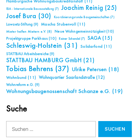
Hamburgische Wohnungsbaukreditanstalt
(11)
Joachim Reinig
(25)
IBA - Internationale Bauausstellung
(7)
Josef Bura
(30)
Koordinierungsrunde Baugemeinschaften
(7)
Mascha Stubenvoll
(11)
Lawaetz-Stiftung
(9)
Neue Wohngemeinnützigkeit
(10)
Mieter helfen Mietern e.V.
(8)
SAGA
(15)
Projektgruppe Parkhaus
(10)
Reiner Schendel
(7)
Schleswig-Holstein
(31)
Solidarfond
(11)
STATTBAU Arbeitsbereiche
(9)
STATTBAU HAMBURG GmbH
(21)
Tobias Behrens
(37)
Ulrike Petersen
(18)
Wohnquartier Saarlandstraße
(12)
Wohnbund
(11)
Wohnreform e.G.
(9)
Wohnungsbaugenossenschaft Schanze e.G.
(19)
Suche
Suchen
nach: