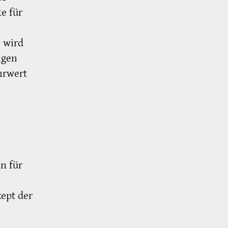
e für
s wird
ngen
hrwert
e
n für
ept der