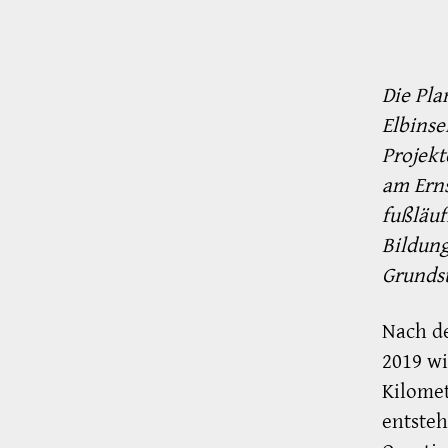
Die Pla
Elbinse
Projekt
am Erns
fußläuf
Bildung
Grundst
Nach d
2019 wi
Kilome
entsteh