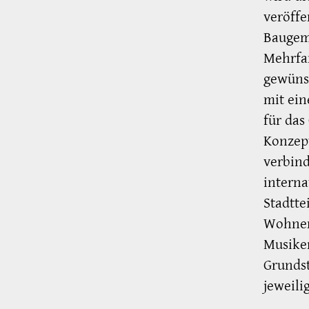
veröffe
Baugem
Mehrfam
gewüns
mit ei
für das
Konzep
verbin
intern
Stadtte
Wohnen
Musiker
Grundst
jeweil