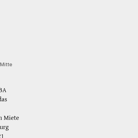
 Mitte
IBA
das
n Miete
urg
21