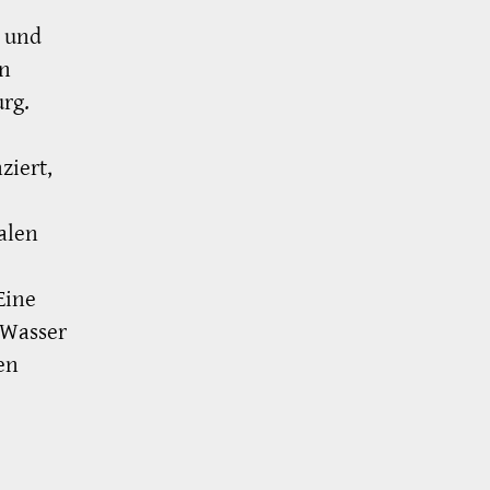
- und
en
rg.
ziert,
kalen
Eine
 Wasser
en