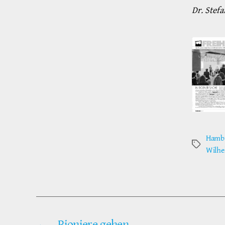
Dr. Stef
Hambu
Schlagwör
Wilhe
←
Pioniere gehen