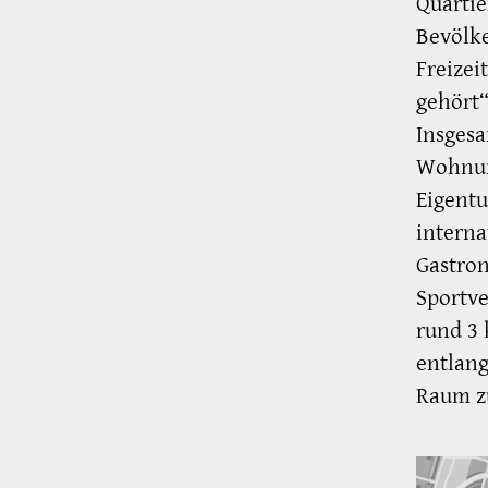
Quartie
Bevölke
Freize
gehört“
Insgesa
Wohnung
Eigentu
interna
Gastro
Sportve
rund 3 
entlang
Raum zu