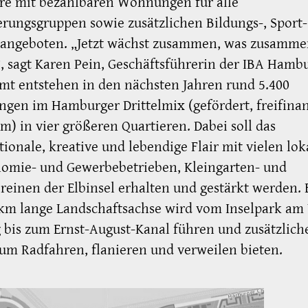
re mit bezahlbaren Wohnungen für alle
rungsgruppen sowie zusätzlichen Bildungs-, Sport
itangeboten. „Jetzt wächst zusammen, was zusamm
, sagt Karen Pein, Geschäftsführerin der IBA Hambu
mt entstehen in den nächsten Jahren rund 5.400
en im Hamburger Drittelmix (gefördert, freifinan
m) in vier größeren Quartieren. Dabei soll das
tionale, kreative und lebendige Flair mit vielen lo
nomie- und Gewerbebetrieben, Kleingarten- und
reinen der Elbinsel erhalten und gestärkt werden. 
km lange Landschaftsachse wird vom Inselpark am
 bis zum Ernst-August-Kanal führen und zusätzlich
m Radfahren, flanieren und verweilen bieten.