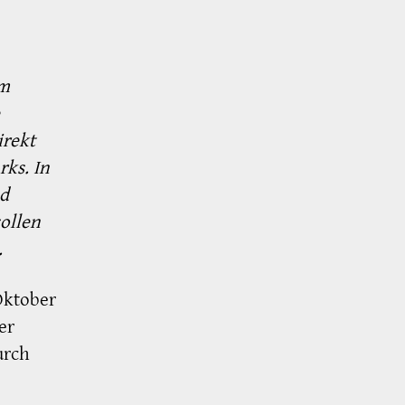
em
irekt
ks. In
nd
ollen
.
Oktober
er
urch