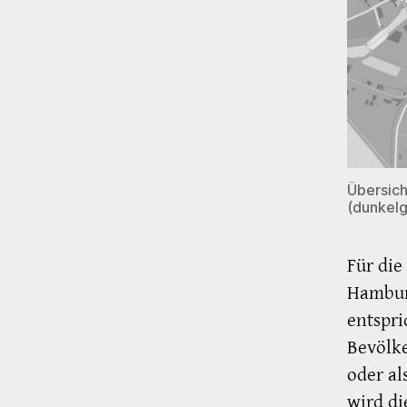
Übersich
(dunkelg
Für die
Hamburg
entspri
Bevölk
oder a
wird di