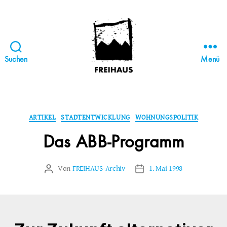
Suchen
Menü
FREIHAUS-
Archiv
|
STATTBAU
Kategorien
ARTIKEL
STADTENTWICKLUNG
WOHNUNGSPOLITIK
HAMBURG
Das ABB-Programm
Von
FREIHAUS-Archiv
1. Mai 1998
Beitragsautor
Veröffentlichungsdatum