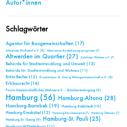
Autor*innen
Schlagwörter
Agentur für Baugemeinschaften
(17)
Allmende Wulfsdorf e.V.
(8)
Alternatives Baubetreuungsprogramm
(7)
Altwerden im Quartier
(27)
Autofreies Wohnen e.V.
(7)
Behörde für Stadtentwicklung und Umwelt
(13)
Behörde für Stadtentwicklung und Wohnen
(11)
Britta Becher
(12)
Drachenbau St. Georg Wohngenossenschaft e.G.
(8)
Erbbaurecht
(14)
Forum Gemeinschaftliches Wohnen e.V. – Bundesvereinigung
(9)
Hamburg
(56)
Hamburg-Altona
(28)
Hamburg-Barmbek
(19)
Hamburg-Eidelstedt
(10)
Hamburg-Eimsbüttel
(12)
Hamburg-Karolinenviertel
(7)
Hamburg-Ottensen
(7)
Hamburg-St. Pauli
(25)
Hamburg-St. Georg
(9)
Hamburg-Wilhelmsburg
(11)