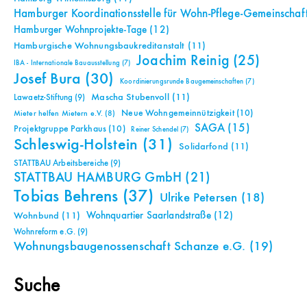
Hamburger Koordinationsstelle für Wohn-Pflege-Gemeinschaf
Hamburger Wohnprojekte-Tage
(12)
Hamburgische Wohnungsbaukreditanstalt
(11)
Joachim Reinig
(25)
IBA - Internationale Bauausstellung
(7)
Josef Bura
(30)
Koordinierungsrunde Baugemeinschaften
(7)
Mascha Stubenvoll
(11)
Lawaetz-Stiftung
(9)
Neue Wohngemeinnützigkeit
(10)
Mieter helfen Mietern e.V.
(8)
SAGA
(15)
Projektgruppe Parkhaus
(10)
Reiner Schendel
(7)
Schleswig-Holstein
(31)
Solidarfond
(11)
STATTBAU Arbeitsbereiche
(9)
STATTBAU HAMBURG GmbH
(21)
Tobias Behrens
(37)
Ulrike Petersen
(18)
Wohnquartier Saarlandstraße
(12)
Wohnbund
(11)
Wohnreform e.G.
(9)
Wohnungsbaugenossenschaft Schanze e.G.
(19)
Suche