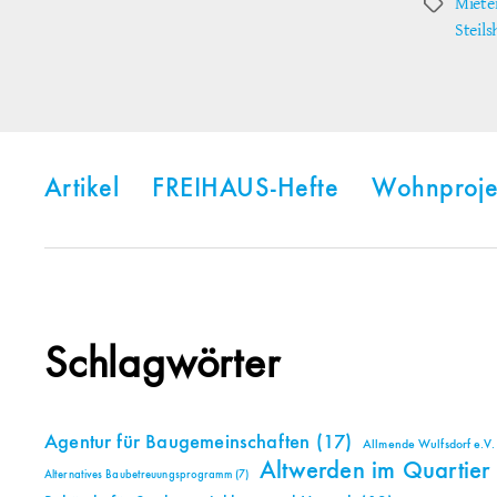
Miete
Schlagwör
Steil
Artikel
FREIHAUS-Hefte
Wohnproje
Schlagwörter
Agentur für Baugemeinschaften
(17)
Allmende Wulfsdorf e.V.
Altwerden im Quartier
Alternatives Baubetreuungsprogramm
(7)