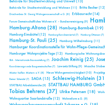
Behörde für Stadtentwicklung und Umwelt
(13)
Britta Becher
(12
Behörde für Stadtentwicklung und Wohnen
(11)
Erbbaurecht
(14)
Drachenbau St. Georg Wohngenossenschaft e.G.
(8)
Ham
Forum Gemeinschaftliches Wohnen e.V. – Bundesvereinigung
(9)
Hamburg-Altona
(28)
Hamburg-Barmbek
(19)
Hamburg-Eimsbüttel
(12)
Hamburg-Karolinenviertel
(7)
Hamburg-Ottensen
(7)
Hamburg-St. Pauli
(25)
Hamburg-Wilhelmsburg
(11)
Hamburger Koordinationsstelle für Wohn-Pflege-Gemeinsc
Hamburger Wohnprojekte-Tage
(12)
Hamburgische Wohnungsbauk
Jos
Joachim Reinig
(25)
IBA - Internationale Bauausstellung
(7)
Mascha Stuben
Lawaetz-Stiftung
(9)
Koordinierungsrunde Baugemeinschaften
(7)
Neue Wohngemeinnützigkeit
(10)
Projekt
Mieter helfen Mietern e.V.
(8)
Schleswig-Holstein
(31
SAGA
(15)
Reiner Schendel
(7)
STATTBAU HAMBURG Gmb
STATTBAU Arbeitsbereiche
(9)
Tobias Behrens
(37)
Ulrike Petersen
(18)
Woh
Wohnquartier Saarlandstraße
(12)
Wohnreform e.G.
(9)
Wohnungsbaugenossenschaft Schanze e.G.
(19)