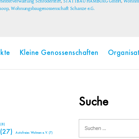
rselbstverwaltung Schröderstift
,
STATTBAU HAMBURG GmbH
,
Wohnmo
ter
shoop
,
Wohnungsbaugenossenschaft Schanze e.G.
kte
Kleine Genossenschaften
Organisa
Suche
Suchen
(8)
nach:
(27)
Autofreies Wohnen e.V.
(7)