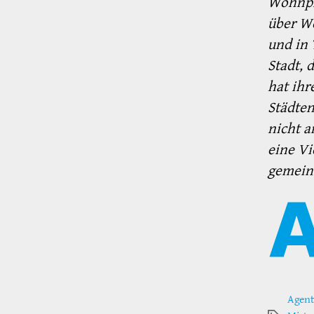
Wohnpro
über Wo
und in 
Stadt, 
hat ihr
Städte
nicht 
eine Vi
gemein
Agent