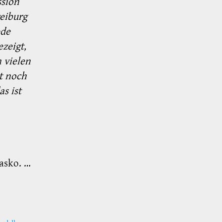
ssion
reiburg
ede
zeigt,
 vielen
t noch
s ist
asko. …