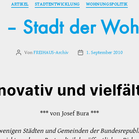
Kategorien
ARTIKEL
STADTENTWICKLUNG
WOHNUNGSPOLITIK
– Stadt der Woh
Von
FREIHAUS-Archiv
1. September 2010
Beitragsautor
Veröffentlichungsdatum
novativ und vielfäl
*** von Josef Bura ***
 wenigen Städten und Gemeinden der Bundesrepubli