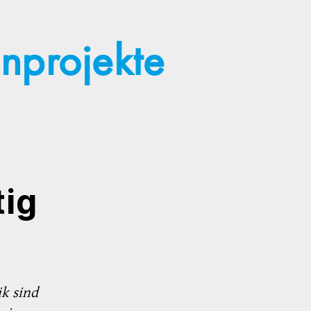
nprojekte
tig
k sind