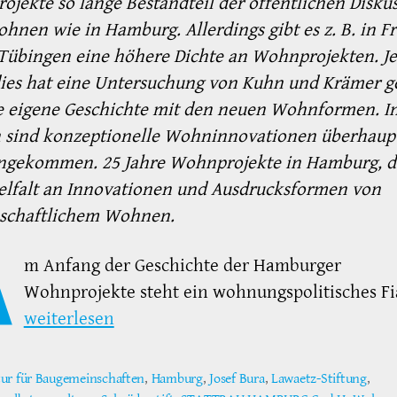
jekte so lange Bestandteil der öffentlichen Disku
hnen wie in Hamburg. Allerdings gibt es z. B. in F
Tübingen eine höhere Dichte an Wohnprojekten. J
dies hat eine Untersuchung von Kuhn und Krämer ge
e eigene Geschichte mit den neuen Wohnformen. In
n sind konzeptionelle Wohninnovationen überhaup
angekommen. 25 Jahre Wohnprojekte in Hamburg, da
elfalt an Innovationen und Ausdrucksformen von
schaftlichem Wohnen.
A
m Anfang der Geschichte der Hamburger
Wohnprojekte steht ein wohnungspolitisches Fi
weiterlesen
ur für Baugemeinschaften
,
Hamburg
,
Josef Bura
,
Lawaetz-Stiftung
,