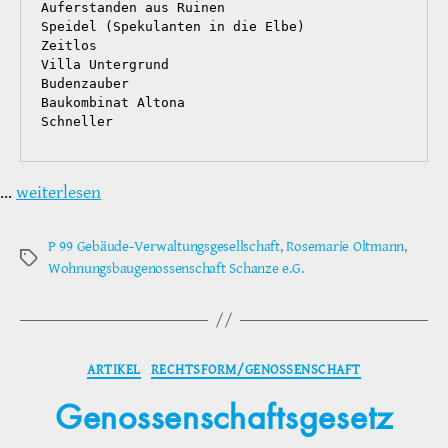
Auferstanden aus Ruinen
Speidel (Spekulanten in die Elbe)
Zeitlos
Villa Untergrund
Budenzauber
Baukombinat Altona
Schneller 
…
weiterlesen
P 99 Gebäude-Verwaltungsgesellschaft
,
Rosemarie Oltmann
,
Schlagwörter
Wohnungsbaugenossenschaft Schanze e.G.
Kategorien
ARTIKEL
RECHTSFORM/GENOSSENSCHAFT
Genossenschaftsgesetz