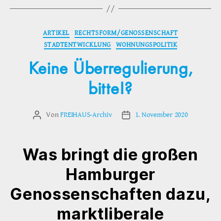
Kategorien
ARTIKEL
RECHTSFORM/GENOSSENSCHAFT
STADTENTWICKLUNG
WOHNUNGSPOLITIK
Keine Überregulierung,
bitte!?
Von
FREIHAUS-Archiv
1. November 2020
Beitragsautor
Veröffentlichungsdatum
Was bringt die großen
Hamburger
Genossenschaften dazu,
marktliberale