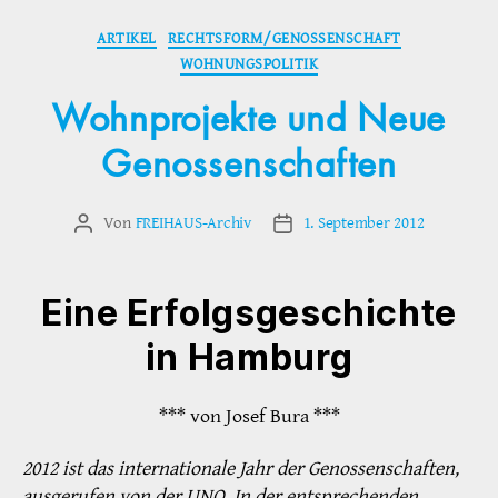
Kategorien
ARTIKEL
RECHTSFORM/GENOSSENSCHAFT
WOHNUNGSPOLITIK
Wohnprojekte und Neue
Genossenschaften
Von
FREIHAUS-Archiv
1. September 2012
Beitragsautor
Veröffentlichungsdatum
Eine Erfolgsgeschichte
in Hamburg
*** von Josef Bura ***
2012 ist das internationale Jahr der Genossenschaften,
ausgerufen von der UNO. In der entsprechenden