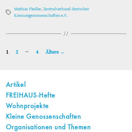
Mathias Fiedler
,
Zentralverband deutscher
Schlagwörter
Konsumgenossenschaften e.V.
Seitennummerierung
…
1
2
4
Ältere
→
der
Beiträge
Artikel
FREIHAUS-Hefte
Wohnprojekte
Kleine Genossenschaften
Organisationen und Themen