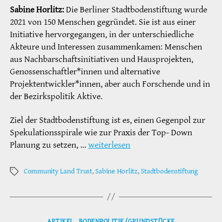
Sabine Horlitz:
Die Berliner Stadtbodenstiftung wurde
2021 von 150 Menschen gegründet. Sie ist aus einer
Initiative hervorgegangen, in der unterschied­liche
Akteure und Interessen zusammenkamen: Menschen
aus Nachbarschaftsinitiativen und Haus­projekten,
Genossenschaftler*innen und alternative
Projektentwickler*innen, aber auch Forschende und in
der Bezirkspolitik Aktive.
Ziel der Stadtbodenstiftung ist es, einen Gegen­pol zur
Spekulationsspirale wie zur Praxis der Top- Down
Planung zu setzen, …
weiterlesen
Community Land Trust
,
Sabine Horlitz
,
Stadtbodenstiftung
Schlagwörter
Kategorien
ARTIKEL
BODENPOLITIK/GRUNDSTÜCKE