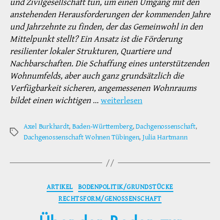
und Zivilgesellschaft tun, um einen Umgang mit den
anstehenden Herausforderungen der kommenden Jahre
und Jahrzehnte zu finden, der das Gemeinwohl in den
Mittelpunkt stellt? Ein Ansatz ist die Förderung
resilienter lokaler Struk­turen, Quartiere und
Nachbarschaften. Die Schaf­fung eines unterstützenden
Wohnumfelds, aber auch ganz grundsätzlich die
Verfügbarkeit siche­ren, angemessenen Wohnraums
bildet einen wich­tigen
…
weiterlesen
Axel Burkhardt
,
Baden-Württemberg
,
Dachgenossenschaft
,
Schlagwörter
Dachgenossenschaft Wohnen Tübingen
,
Julia Hartmann
Kategorien
ARTIKEL
BODENPOLITIK/GRUNDSTÜCKE
RECHTSFORM/GENOSSENSCHAFT