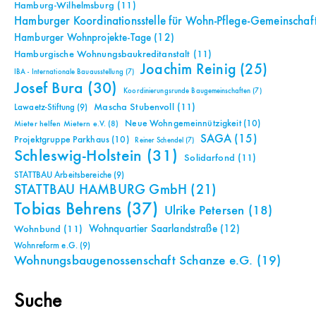
Hamburg-Wilhelmsburg
(11)
Hamburger Koordinationsstelle für Wohn-Pflege-Gemeinschaf
Hamburger Wohnprojekte-Tage
(12)
Hamburgische Wohnungsbaukreditanstalt
(11)
Joachim Reinig
(25)
IBA - Internationale Bauausstellung
(7)
Josef Bura
(30)
Koordinierungsrunde Baugemeinschaften
(7)
Mascha Stubenvoll
(11)
Lawaetz-Stiftung
(9)
Neue Wohngemeinnützigkeit
(10)
Mieter helfen Mietern e.V.
(8)
SAGA
(15)
Projektgruppe Parkhaus
(10)
Reiner Schendel
(7)
Schleswig-Holstein
(31)
Solidarfond
(11)
STATTBAU Arbeitsbereiche
(9)
STATTBAU HAMBURG GmbH
(21)
Tobias Behrens
(37)
Ulrike Petersen
(18)
Wohnquartier Saarlandstraße
(12)
Wohnbund
(11)
Wohnreform e.G.
(9)
Wohnungsbaugenossenschaft Schanze e.G.
(19)
Suche