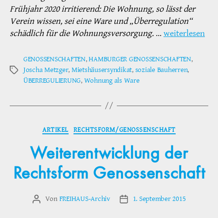
Frühjahr 2020 irritierend: Die Wohnung, so lässt der
Verein wissen, sei eine Ware und „Überregulation“
schädlich für die Wohnungsversorgung.
…
weiterlesen
GENOSSENSCHAFTEN
,
HAMBURGER GENOSSENSCHAFTEN
,
Joscha Metzger
,
Mietshäusersyndikat
,
soziale Bauherren
,
Schlagwörter
ÜBERREGULIERUNG
,
Wohnung als Ware
Kategorien
ARTIKEL
RECHTSFORM/GENOSSENSCHAFT
Weiterentwicklung der
Rechtsform Genossenschaft
Von
FREIHAUS-Archiv
1. September 2015
Beitragsautor
Veröffentlichungsdatum