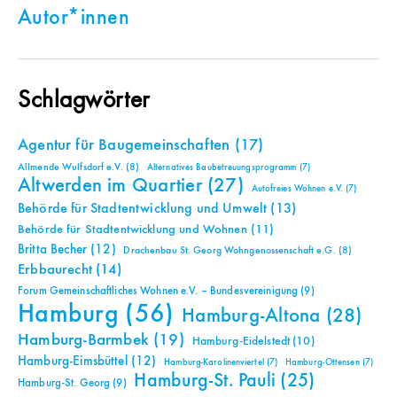
Autor*innen
Schlagwörter
Agentur für Baugemeinschaften
(17)
Allmende Wulfsdorf e.V.
(8)
Alternatives Baubetreuungsprogramm
(7)
Altwerden im Quartier
(27)
Autofreies Wohnen e.V.
(7)
Behörde für Stadtentwicklung und Umwelt
(13)
Behörde für Stadtentwicklung und Wohnen
(11)
Britta Becher
(12)
Drachenbau St. Georg Wohngenossenschaft e.G.
(8)
Erbbaurecht
(14)
Forum Gemeinschaftliches Wohnen e.V. – Bundesvereinigung
(9)
Hamburg
(56)
Hamburg-Altona
(28)
Hamburg-Barmbek
(19)
Hamburg-Eidelstedt
(10)
Hamburg-Eimsbüttel
(12)
Hamburg-Karolinenviertel
(7)
Hamburg-Ottensen
(7)
Hamburg-St. Pauli
(25)
Hamburg-St. Georg
(9)