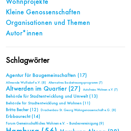
Wohnprojekte
Kleine Genossenschaften
Organisationen und Themen
Autor*innen
Schlagwörter
Agentur für Baugemeinschaften
(17)
Allmende Wulfsdorf e.V.
(8)
Alternatives Baubetreuungsprogramm
(7)
Altwerden im Quartier
(27)
Autofreies Wohnen e.V.
(7)
Behörde für Stadtentwicklung und Umwelt
(13)
Behörde für Stadtentwicklung und Wohnen
(11)
Britta Becher
(12)
Drachenbau St. Georg Wohngenossenschaft e.G.
(8)
Erbbaurecht
(14)
Forum Gemeinschaftliches Wohnen e.V. – Bundesvereinigung
(9)