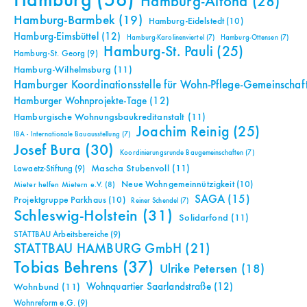
Hamburg
(56)
Hamburg-Altona
(28)
Hamburg-Barmbek
(19)
Hamburg-Eidelstedt
(10)
Hamburg-Eimsbüttel
(12)
Hamburg-Karolinenviertel
(7)
Hamburg-Ottensen
(7)
Hamburg-St. Pauli
(25)
Hamburg-St. Georg
(9)
Hamburg-Wilhelmsburg
(11)
Hamburger Koordinationsstelle für Wohn-Pflege-Gemeinschaf
Hamburger Wohnprojekte-Tage
(12)
Hamburgische Wohnungsbaukreditanstalt
(11)
Joachim Reinig
(25)
IBA - Internationale Bauausstellung
(7)
Josef Bura
(30)
Koordinierungsrunde Baugemeinschaften
(7)
Mascha Stubenvoll
(11)
Lawaetz-Stiftung
(9)
Neue Wohngemeinnützigkeit
(10)
Mieter helfen Mietern e.V.
(8)
SAGA
(15)
Projektgruppe Parkhaus
(10)
Reiner Schendel
(7)
Schleswig-Holstein
(31)
Solidarfond
(11)
STATTBAU Arbeitsbereiche
(9)
STATTBAU HAMBURG GmbH
(21)
Tobias Behrens
(37)
Ulrike Petersen
(18)
Wohnquartier Saarlandstraße
(12)
Wohnbund
(11)
Wohnreform e.G.
(9)