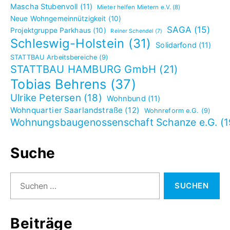
Mascha Stubenvoll
(11)
Mieter helfen Mietern e.V.
(8)
Neue Wohngemeinnützigkeit
(10)
SAGA
(15)
Projektgruppe Parkhaus
(10)
Reiner Schendel
(7)
Schleswig-Holstein
(31)
Solidarfond
(11)
STATTBAU Arbeitsbereiche
(9)
STATTBAU HAMBURG GmbH
(21)
Tobias Behrens
(37)
Ulrike Petersen
(18)
Wohnbund
(11)
Wohnquartier Saarlandstraße
(12)
Wohnreform e.G.
(9)
Wohnungsbaugenossenschaft Schanze e.G.
(1
Suche
Suchen
nach:
Beiträge