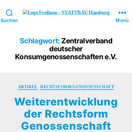
FREIHAUS-
Suchen
Menü
Archiv
|
STATTBAU
Schlagwort:
Zentralverband
HAMBURG
deutscher
Konsumgenossenschaften e.V.
Kategorien
ARTIKEL
RECHTSFORM/GENOSSENSCHAFT
Weiterentwicklung
der Rechtsform
Genossenschaft