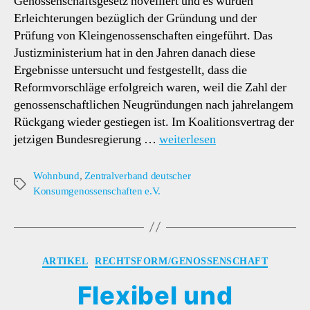
Genossenschaftsgesetz novelliert und es wurden
Erleichterungen bezüglich der Gründung und der
Prüfung von Kleingenossenschaften eingeführt. Das
Justizministerium hat in den Jahren danach diese
Ergebnisse untersucht und festgestellt, dass die
Reformvorschläge erfolgreich waren, weil die Zahl der
genossenschaftlichen Neugründungen nach jahrelangem
Rückgang wieder gestiegen ist. Im Koalitionsvertrag der
jetzigen Bundesregierung …
weiterlesen
Wohnbund
,
Zentralverband deutscher
Schlagwörter
Konsumgenossenschaften e.V.
Kategorien
ARTIKEL
RECHTSFORM/GENOSSENSCHAFT
Flexibel und