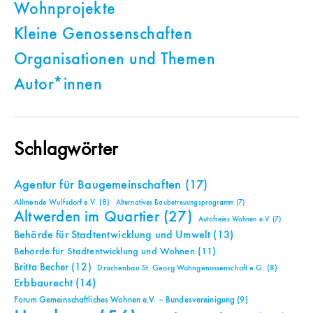
Wohnprojekte
Kleine Genossenschaften
Organisationen und Themen
Autor*innen
Schlagwörter
Agentur für Baugemeinschaften
(17)
Allmende Wulfsdorf e.V.
(8)
Alternatives Baubetreuungsprogramm
(7)
Altwerden im Quartier
(27)
Autofreies Wohnen e.V.
(7)
Behörde für Stadtentwicklung und Umwelt
(13)
Behörde für Stadtentwicklung und Wohnen
(11)
Britta Becher
(12)
Drachenbau St. Georg Wohngenossenschaft e.G.
(8)
Erbbaurecht
(14)
Forum Gemeinschaftliches Wohnen e.V. – Bundesvereinigung
(9)