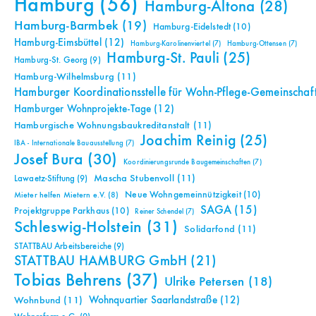
Hamburg
(56)
Hamburg-Altona
(28)
Hamburg-Barmbek
(19)
Hamburg-Eidelstedt
(10)
Hamburg-Eimsbüttel
(12)
Hamburg-Karolinenviertel
(7)
Hamburg-Ottensen
(7)
Hamburg-St. Pauli
(25)
Hamburg-St. Georg
(9)
Hamburg-Wilhelmsburg
(11)
Hamburger Koordinationsstelle für Wohn-Pflege-Gemeinschaf
Hamburger Wohnprojekte-Tage
(12)
Hamburgische Wohnungsbaukreditanstalt
(11)
Joachim Reinig
(25)
IBA - Internationale Bauausstellung
(7)
Josef Bura
(30)
Koordinierungsrunde Baugemeinschaften
(7)
Mascha Stubenvoll
(11)
Lawaetz-Stiftung
(9)
Neue Wohngemeinnützigkeit
(10)
Mieter helfen Mietern e.V.
(8)
SAGA
(15)
Projektgruppe Parkhaus
(10)
Reiner Schendel
(7)
Schleswig-Holstein
(31)
Solidarfond
(11)
STATTBAU Arbeitsbereiche
(9)
STATTBAU HAMBURG GmbH
(21)
Tobias Behrens
(37)
Ulrike Petersen
(18)
Wohnquartier Saarlandstraße
(12)
Wohnbund
(11)