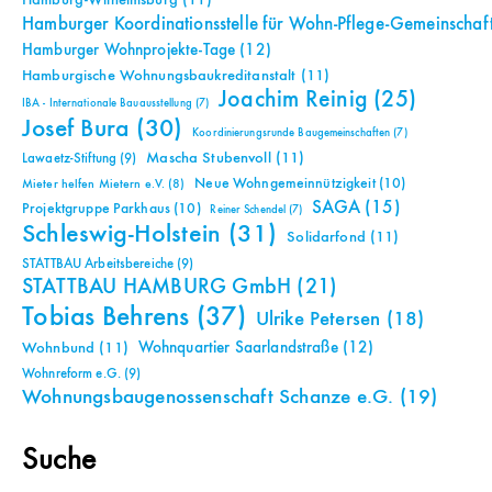
Hamburg-Wilhelmsburg
(11)
Hamburger Koordinationsstelle für Wohn-Pflege-Gemeinschaf
Hamburger Wohnprojekte-Tage
(12)
Hamburgische Wohnungsbaukreditanstalt
(11)
Joachim Reinig
(25)
IBA - Internationale Bauausstellung
(7)
Josef Bura
(30)
Koordinierungsrunde Baugemeinschaften
(7)
Mascha Stubenvoll
(11)
Lawaetz-Stiftung
(9)
Neue Wohngemeinnützigkeit
(10)
Mieter helfen Mietern e.V.
(8)
SAGA
(15)
Projektgruppe Parkhaus
(10)
Reiner Schendel
(7)
Schleswig-Holstein
(31)
Solidarfond
(11)
STATTBAU Arbeitsbereiche
(9)
STATTBAU HAMBURG GmbH
(21)
Tobias Behrens
(37)
Ulrike Petersen
(18)
Wohnquartier Saarlandstraße
(12)
Wohnbund
(11)
Wohnreform e.G.
(9)
Wohnungsbaugenossenschaft Schanze e.G.
(19)
Suche