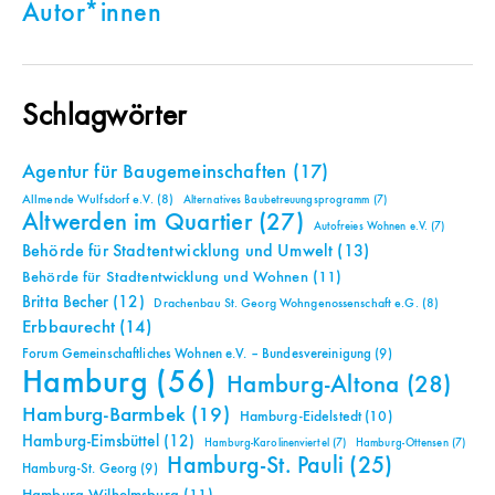
Autor*innen
Schlagwörter
Agentur für Baugemeinschaften
(17)
Allmende Wulfsdorf e.V.
(8)
Alternatives Baubetreuungsprogramm
(7)
Altwerden im Quartier
(27)
Autofreies Wohnen e.V.
(7)
Behörde für Stadtentwicklung und Umwelt
(13)
Behörde für Stadtentwicklung und Wohnen
(11)
Britta Becher
(12)
Drachenbau St. Georg Wohngenossenschaft e.G.
(8)
Erbbaurecht
(14)
Forum Gemeinschaftliches Wohnen e.V. – Bundesvereinigung
(9)
Hamburg
(56)
Hamburg-Altona
(28)
Hamburg-Barmbek
(19)
Hamburg-Eidelstedt
(10)
Hamburg-Eimsbüttel
(12)
Hamburg-Karolinenviertel
(7)
Hamburg-Ottensen
(7)
Hamburg-St. Pauli
(25)
Hamburg-St. Georg
(9)