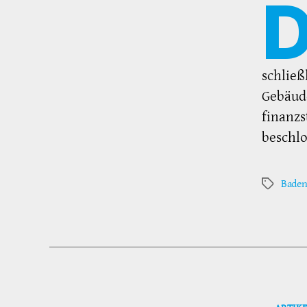
schließ
Gebäude
finanzs
beschlo
Bade
Schlagwör