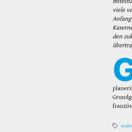
miteina
viele v
Anfang 
Kasern
den zuk
übertra
planeri
Grundge
französ
Andre
Schlagwör