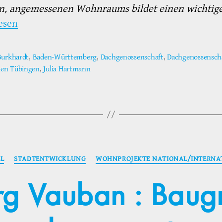
en, angemessenen Wohnraums bildet einen wich­ti
esen
Burkhardt
,
Baden-Württemberg
,
Dachgenossenschaft
,
Dachgenossensch
ter
en Tübingen
,
Julia Hartmann
Kategorien
EL
STADTENTWICKLUNG
WOHNPROJEKTE NATIONAL/INTERNA
rg Vauban : Bau