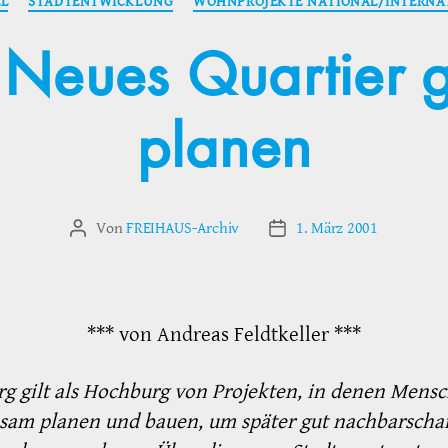
EL
STADTENTWICKLUNG
WOHNPROJEKTE NATIONAL/INTERNA
 Neues Quartier
planen
Von
FREIHAUS-Archiv
1. März 2001
Beitragsautor
Veröffentlichungsdatum
*** von Andreas Feldtkeller ***
 gilt als Hochburg von Projekten, in denen Mens
sam planen und bauen, um später gut nachbarschaf