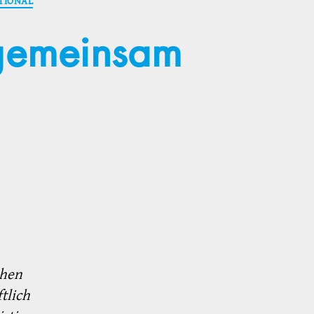
TIONAL
 gemeinsam
chen
tlich