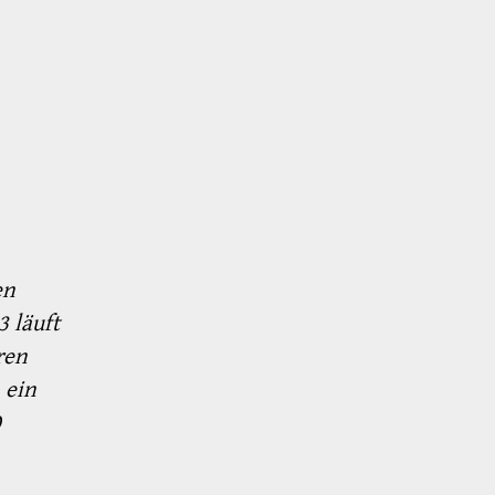
en
3 läuft
ren
 ein
0