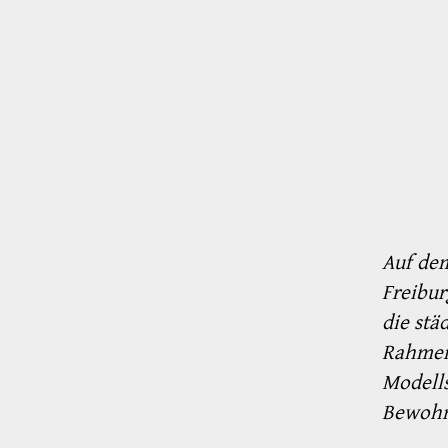
Auf de
Freibur
die st
Rahmen 
Modells
Bewohne