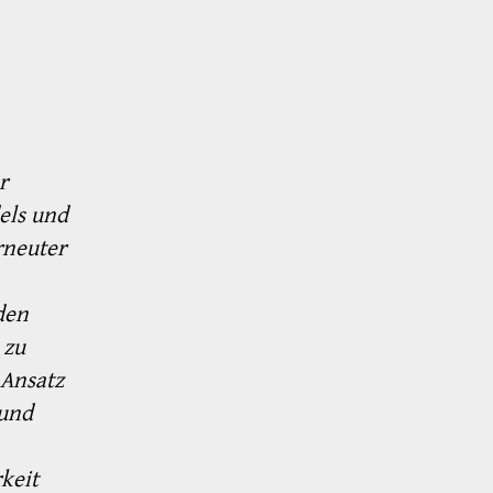
r
els und
­neuter
den
 zu
 Ansatz
 und
keit