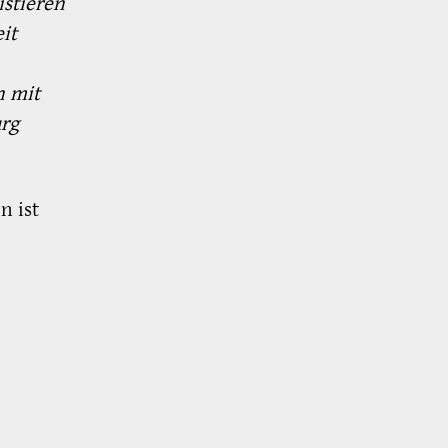
istieren
it
n mit
urg
n ist