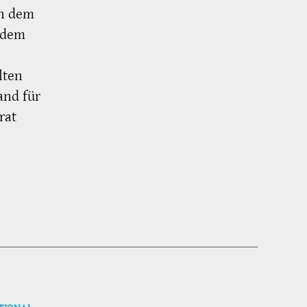
ch dem
 dem
lten
and für
rat