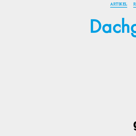
ARTIKEL
R
Dachg