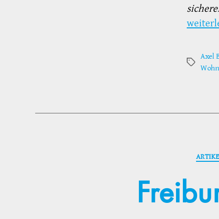
siche­r
weiterl
Axel 
Schlagwör
Wohn
ARTIK
Freibu