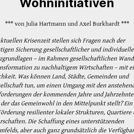
Wohninitiativen
*** von Julia Hartmann und Axel Burkhardt ***
aktuellen Krisenzeit stellen sich Fragen nach der
stigen Sicherung gesellschaftlicher und individuelle
zgrundlagen – im Rah­men gesellschaftlichen Wand
ns­formation zu nachhaltigem Wirtschaften – mit er
chkeit. Was können Land, Städte, Gemeinden und
sellschaft tun, um einen Umgang mit den anstehen
forderungen der kommenden Jahre und Jahrzehnte
 der das Gemeinwohl in den Mittelpunkt stellt? Ein
 Förderung resilienter lokaler Struk­turen, Quartiere
schaften. Die Schaf­fung eines unterstützenden
elds, aber auch ganz grundsätzlich die Verfügbar