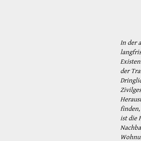
In der 
langfri
Existen
der Tra
Dringli
Zivilge
Heraus
finden,
ist die
Nachbar
Wohnumf