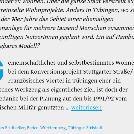
nder zu wohnen. Über die ganze Stadt verstreut ex
ereinzelte Wohnprojekte. Anders in Tübingen, wo se
der 90er Jahre das Gebiet einer ehemaligen
enanlage für mehrere tausend Menschen zusamme
ünftigen NutzerInnen geplant wird. Ein auf Hamb
gbares Modell?
G
emeinschaftliches und selbstbestimmtes Wohne
bei dem Konversionsprojekt Stuttgarter Straße/
Französisches Viertel in Tübingen eher ein
sches Werkzeug als eigentliches Ziel, ist doch der
danke bei der Planung auf den bis 1991/92 vom
ischen Militär genutzten …
weiterlesen
as Feldtkeller
,
Baden-Württemberg
,
Tübinger Südstadt
ter