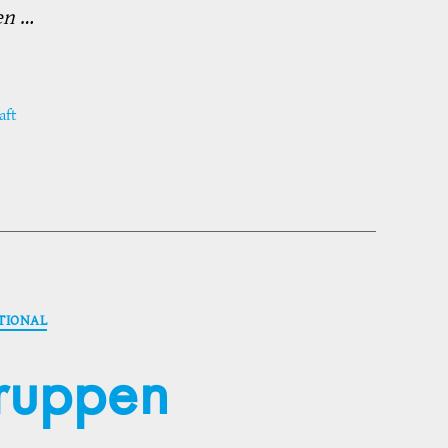
gen
…
aft
TIONAL
gruppen