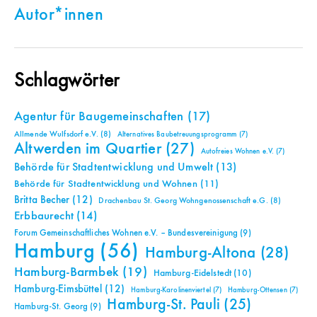
Autor*innen
Schlagwörter
Agentur für Baugemeinschaften
(17)
Allmende Wulfsdorf e.V.
(8)
Alternatives Baubetreuungsprogramm
(7)
Altwerden im Quartier
(27)
Autofreies Wohnen e.V.
(7)
Behörde für Stadtentwicklung und Umwelt
(13)
Behörde für Stadtentwicklung und Wohnen
(11)
Britta Becher
(12)
Drachenbau St. Georg Wohngenossenschaft e.G.
(8)
Erbbaurecht
(14)
Forum Gemeinschaftliches Wohnen e.V. – Bundesvereinigung
(9)
Hamburg
(56)
Hamburg-Altona
(28)
Hamburg-Barmbek
(19)
Hamburg-Eidelstedt
(10)
Hamburg-Eimsbüttel
(12)
Hamburg-Karolinenviertel
(7)
Hamburg-Ottensen
(7)
Hamburg-St. Pauli
(25)
Hamburg-St. Georg
(9)