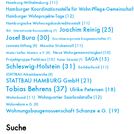
Hamburg-Wilhelmsburg
(11)
Hamburger Koordinationsstelle für Wohn-Pflege-Gemeinschaf
Hamburger Wohnprojekte-Tage
(12)
Hamburgische Wohnungsbaukreditanstalt
(11)
Joachim Reinig
(25)
IBA - Internationale Bauausstellung
(7)
Josef Bura
(30)
Koordinierungsrunde Baugemeinschaften
(7)
Mascha Stubenvoll
(11)
Lawaetz-Stiftung
(9)
Neue Wohngemeinnützigkeit
(10)
Mieter helfen Mietern e.V.
(8)
SAGA
(15)
Projektgruppe Parkhaus
(10)
Reiner Schendel
(7)
Schleswig-Holstein
(31)
Solidarfond
(11)
STATTBAU Arbeitsbereiche
(9)
STATTBAU HAMBURG GmbH
(21)
Tobias Behrens
(37)
Ulrike Petersen
(18)
Wohnquartier Saarlandstraße
(12)
Wohnbund
(11)
Wohnreform e.G.
(9)
Wohnungsbaugenossenschaft Schanze e.G.
(19)
Suche