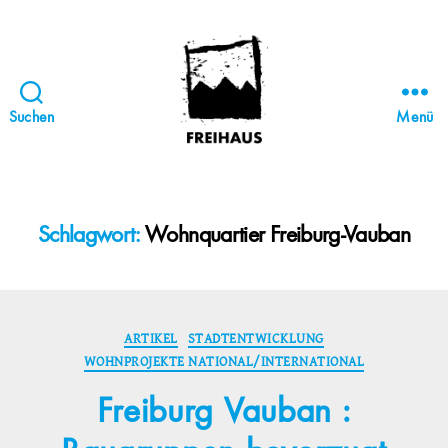
Suchen
Menü
FREIHAUS-
Archiv
|
STATTBAU
Schlagwort:
Wohnquartier Freiburg-Vauban
HAMBURG
Kategorien
ARTIKEL
STADTENTWICKLUNG
WOHNPROJEKTE NATIONAL/INTERNATIONAL
Freiburg Vauban :