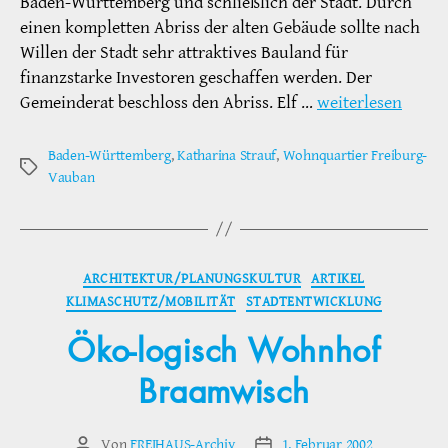
Baden-Württemberg und schließlich der Stadt. Durch
einen kompletten Abriss der alten Gebäude sollte nach
Willen der Stadt sehr attraktives Bauland für
finanzstarke Investoren geschaffen werden. Der
Gemeinderat beschloss den Abriss. Elf …
weiterlesen
Baden-Württemberg
,
Katharina Strauf
,
Wohnquartier Freiburg-
Schlagwörter
Vauban
Kategorien
ARCHITEKTUR/PLANUNGSKULTUR
ARTIKEL
KLIMASCHUTZ/MOBILITÄT
STADTENTWICKLUNG
Öko-logisch Wohnhof
Braamwisch
Von
FREIHAUS-Archiv
1. Februar 2002
Beitragsautor
Veröffentlichungsdatum