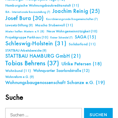
Hamburgische Wohnungsbaukreditanstalt
(11)
Joachim Reinig
(25)
IBA - Internationale Bauausstellung
(7)
Josef Bura
(30)
Koordinierungsrunde Baugemeinschaften
(7)
Mascha Stubenvoll
(11)
Lawaetz-Stiftung
(9)
Neue Wohngemeinnützigkeit
(10)
Mieter helfen Mietern e.V.
(8)
SAGA
(15)
Projektgruppe Parkhaus
(10)
Reiner Schendel
(7)
Schleswig-Holstein
(31)
Solidarfond
(11)
STATTBAU Arbeitsbereiche
(9)
STATTBAU HAMBURG GmbH
(21)
Tobias Behrens
(37)
Ulrike Petersen
(18)
Wohnquartier Saarlandstraße
(12)
Wohnbund
(11)
Wohnreform e.G.
(9)
Wohnungsbaugenossenschaft Schanze e.G.
(19)
Suche
Suchen
nach: