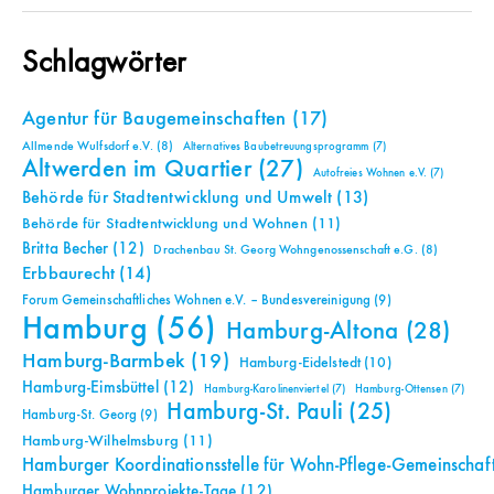
Schlagwörter
Agentur für Baugemeinschaften
(17)
Allmende Wulfsdorf e.V.
(8)
Alternatives Baubetreuungsprogramm
(7)
Altwerden im Quartier
(27)
Autofreies Wohnen e.V.
(7)
Behörde für Stadtentwicklung und Umwelt
(13)
Behörde für Stadtentwicklung und Wohnen
(11)
Britta Becher
(12)
Drachenbau St. Georg Wohngenossenschaft e.G.
(8)
Erbbaurecht
(14)
Forum Gemeinschaftliches Wohnen e.V. – Bundesvereinigung
(9)
Hamburg
(56)
Hamburg-Altona
(28)
Hamburg-Barmbek
(19)
Hamburg-Eidelstedt
(10)
Hamburg-Eimsbüttel
(12)
Hamburg-Karolinenviertel
(7)
Hamburg-Ottensen
(7)
Hamburg-St. Pauli
(25)
Hamburg-St. Georg
(9)
Hamburg-Wilhelmsburg
(11)
Hamburger Koordinationsstelle für Wohn-Pflege-Gemeinschaf
Hamburger Wohnprojekte-Tage
(12)