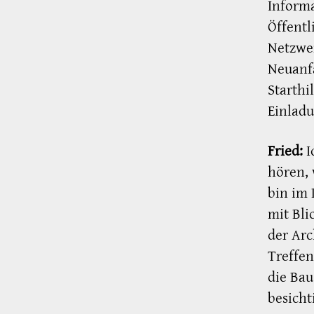
Informa
Öffentl
Netzwer
Neuanfa
Starthi
Einladu
Fried:
I
hören, 
bin im 
mit Bli
der Ar
Treffen
die Bau
besicht