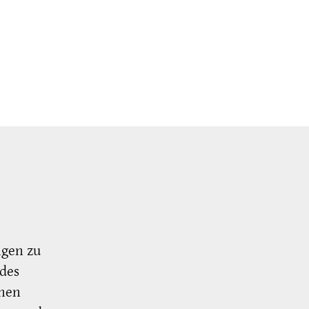
ngen zu
 des
nnen