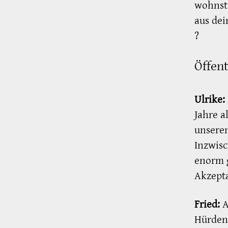
wohnst,
aus de
?
Öffent
Ulrike:
Jahre a
unsere
Inzwis
enorm 
Akzept
Fried:
A
Hürden 