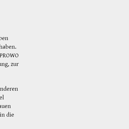
eben
 haben.
d. PROWO
ung, zur
anderen
el
rauen
in die