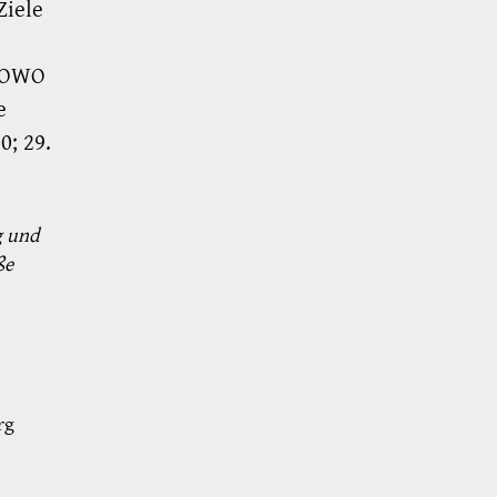
Ziele
PROWO
e
0; 29.
g und
ße
rg