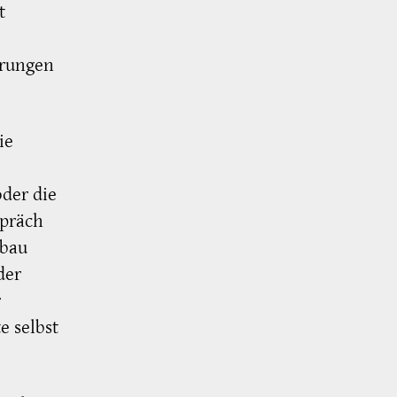
t
arungen
ie
der die
spräch
tbau
der
r
e selbst