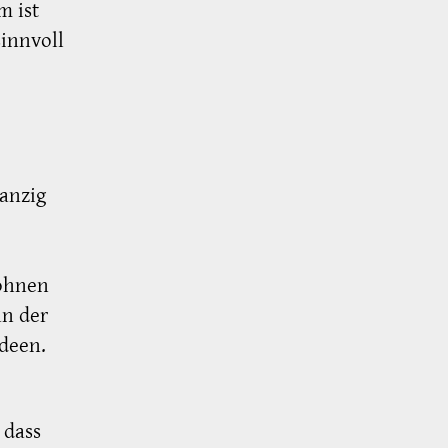
m ist
innvoll
anzig
.
Wohnen
an der
deen.
 dass