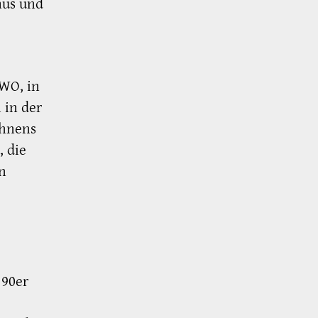
aus und
WO, in
 in der
ohnens
 die
on
 90er