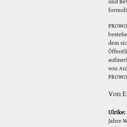
und Be
formul
PROWO 
besteh
dem sic
Öffentl
aufmer
von Anf
PROWO
Von E
Ulrike:
Jahre 