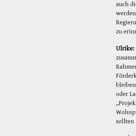
auch di
werden.
Regieru
zu erin
Ulrike:
zusamm
Rahmen
Förder
bleiben
oder La
„Projek
Wohnpro
sollten