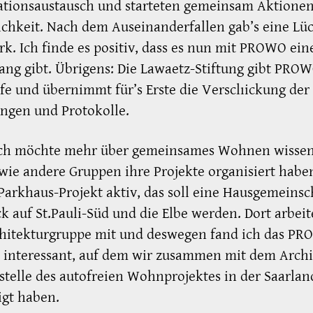
tionsaustausch und starteten gemeinsam Aktionen
ichkeit. Nach dem Auseinanderfallen gab’s eine Lü
k. Ich finde es positiv, dass es nun mit PROWO ein
ng gibt. Übrigens: Die Lawaetz-Stiftung gibt PROW
lfe und übernimmt für’s Erste die Versclıickung der
ngen und Protokolle.
ch möchte mehr über gemeinsames Wohnen wisse
wie andere Gruppen ihre Projekte organisiert haben
Parkhaus-Projekt aktiv, das soll eine Hausgemeinsc
ck auf St.Pauli-Süd und die Elbe werden. Dort arbeit
chitekturgruppe mit und deswegen fand ich das PR
 interessant, auf dem wir zusammen mit dem Arch
stelle des autofreien Wohnprojektes in der Saarlan
igt haben.