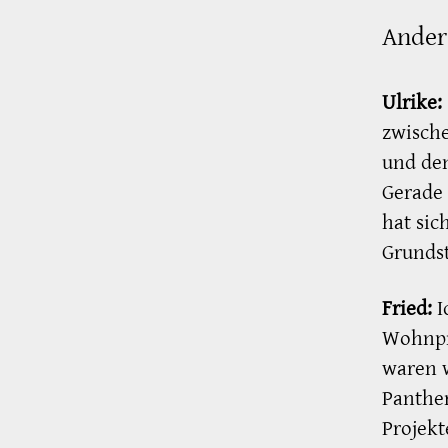
Ander
Ulrike:
zwisch
und den
Gerade 
hat sic
Grunds
Fried:
I
Wohnpro
waren w
Panther
Projekt