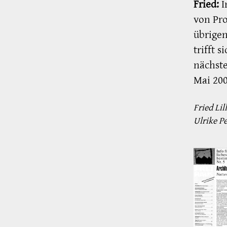
Fried:
I
von Pro
übrige
trifft 
nächste
Mai 200
Fried Li
Ulrike P