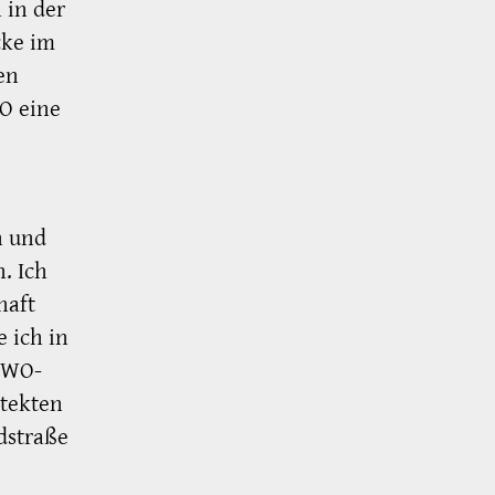
 in der
cke im
en
O eine
n und
. Ich
haft
e ich in
OWO-
itekten
dstraße