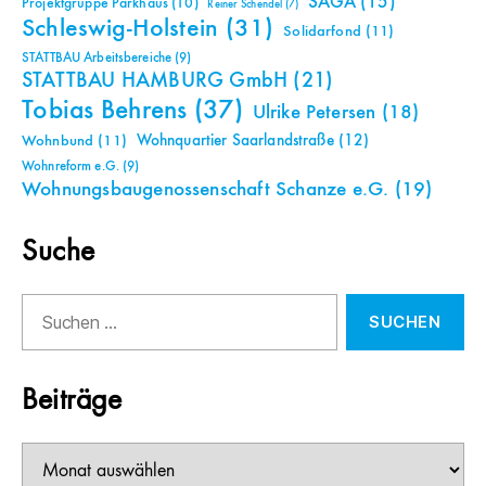
SAGA
(15)
Projektgruppe Parkhaus
(10)
Reiner Schendel
(7)
Schleswig-Holstein
(31)
Solidarfond
(11)
STATTBAU Arbeitsbereiche
(9)
STATTBAU HAMBURG GmbH
(21)
Tobias Behrens
(37)
Ulrike Petersen
(18)
Wohnquartier Saarlandstraße
(12)
Wohnbund
(11)
Wohnreform e.G.
(9)
Wohnungsbaugenossenschaft Schanze e.G.
(19)
Suche
Suchen
nach:
Beiträge
Beiträge