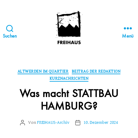
Suchen
Menü
FREIHAUS-
Archiv
|
STATTBAU
Kategorien
ALTWERDEN IM QUARTIER
BEITRAG DER REDAKTION
HAMBURG
KURZNACHRICHTEN
Was macht STATTBAU
HAMBURG?
Von
FREIHAUS-Archiv
10. Dezember 2024
Beitragsautor
Veröffentlichungsdatum