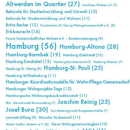
Altwerden im Quartier
(27)
Autofreies Wohnen e.V.
(7)
Behörde für Stadtentwicklung und Umwelt
(13)
Behörde für Stadtentwicklung und Wohnen
(11)
Britta Becher
(12)
Drachenbau St. Georg Wohngenossenschaft e.G.
(8)
Erbbaurecht
(14)
Forum Gemeinschaftliches Wohnen e.V. – Bundesvereinigung
(9)
Hamburg
(56)
Hamburg-Altona
(28)
Hamburg-Barmbek
(19)
Hamburg-Eidelstedt
(10)
Hamburg-Eimsbüttel
(12)
Hamburg-Karolinenviertel
(7)
Hamburg-Ottensen
(7)
Hamburg-St. Pauli
(25)
Hamburg-St. Georg
(9)
Hamburg-Wilhelmsburg
(11)
Hamburger Koordinationsstelle für Wohn-Pflege-Gemeinschaf
Hamburger Wohnprojekte-Tage
(12)
Hamburgische Wohnungsbaukreditanstalt
(11)
Joachim Reinig
(25)
IBA - Internationale Bauausstellung
(7)
Josef Bura
(30)
Koordinierungsrunde Baugemeinschaften
(7)
Mascha Stubenvoll
(11)
Lawaetz-Stiftung
(9)
Neue Wohngemeinnützigkeit
(10)
Mieter helfen Mietern e.V.
(8)