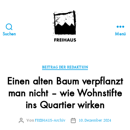
Suchen
Menü
FREIHAUS-
Archiv
|
STATTBAU
Kategorien
BEITRAG DER REDAKTION
HAMBURG
Einen alten Baum verpflanzt
man nicht – wie Wohnstifte
ins Quartier wirken
Von
FREIHAUS-Archiv
10. Dezember 2024
Beitragsautor
Veröffentlichungsdatum