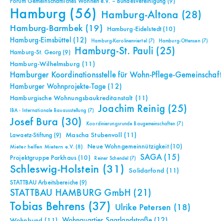
Forum Gemeinschaftliches Wohnen e.V. – Bundesvereinigung
(9)
Hamburg
(56)
Hamburg-Altona
(28)
Hamburg-Barmbek
(19)
Hamburg-Eidelstedt
(10)
Hamburg-Eimsbüttel
(12)
Hamburg-Karolinenviertel
(7)
Hamburg-Ottensen
(7)
Hamburg-St. Pauli
(25)
Hamburg-St. Georg
(9)
Hamburg-Wilhelmsburg
(11)
Hamburger Koordinationsstelle für Wohn-Pflege-Gemeinschaf
Hamburger Wohnprojekte-Tage
(12)
Hamburgische Wohnungsbaukreditanstalt
(11)
Joachim Reinig
(25)
IBA - Internationale Bauausstellung
(7)
Josef Bura
(30)
Koordinierungsrunde Baugemeinschaften
(7)
Mascha Stubenvoll
(11)
Lawaetz-Stiftung
(9)
Neue Wohngemeinnützigkeit
(10)
Mieter helfen Mietern e.V.
(8)
SAGA
(15)
Projektgruppe Parkhaus
(10)
Reiner Schendel
(7)
Schleswig-Holstein
(31)
Solidarfond
(11)
STATTBAU Arbeitsbereiche
(9)
STATTBAU HAMBURG GmbH
(21)
Tobias Behrens
(37)
Ulrike Petersen
(18)
Wohnquartier Saarlandstraße
(12)
Wohnbund
(11)