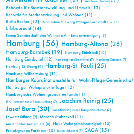
Altwerden im Quartier
(27)
Autofreies Wohnen e.V.
(7)
Behörde für Stadtentwicklung und Umwelt
(13)
Behörde für Stadtentwicklung und Wohnen
(11)
Britta Becher
(12)
Drachenbau St. Georg Wohngenossenschaft e.G.
(8)
Erbbaurecht
(14)
Forum Gemeinschaftliches Wohnen e.V. – Bundesvereinigung
(9)
Hamburg
(56)
Hamburg-Altona
(28)
Hamburg-Barmbek
(19)
Hamburg-Eidelstedt
(10)
Hamburg-Eimsbüttel
(12)
Hamburg-Karolinenviertel
(7)
Hamburg-Ottensen
(7)
Hamburg-St. Pauli
(25)
Hamburg-St. Georg
(9)
Hamburg-Wilhelmsburg
(11)
Hamburger Koordinationsstelle für Wohn-Pflege-Gemeinschaf
Hamburger Wohnprojekte-Tage
(12)
Hamburgische Wohnungsbaukreditanstalt
(11)
Joachim Reinig
(25)
IBA - Internationale Bauausstellung
(7)
Josef Bura
(30)
Koordinierungsrunde Baugemeinschaften
(7)
Mascha Stubenvoll
(11)
Lawaetz-Stiftung
(9)
Neue Wohngemeinnützigkeit
(10)
Mieter helfen Mietern e.V.
(8)
SAGA
(15)
Projektgruppe Parkhaus
(10)
Reiner Schendel
(7)