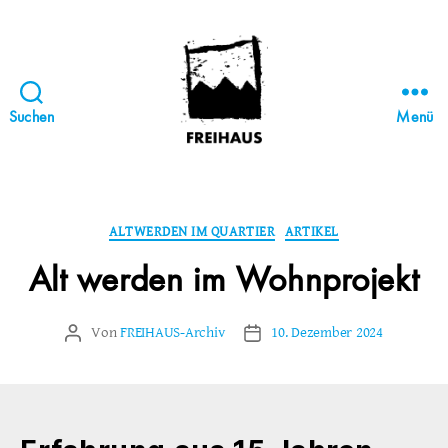
Suchen
Menü
FREIHAUS-
Archiv
|
STATTBAU
Kategorien
ALTWERDEN IM QUARTIER
ARTIKEL
HAMBURG
Alt werden im Wohnprojekt
Von
FREIHAUS-Archiv
10. Dezember 2024
Beitragsautor
Veröffentlichungsdatum