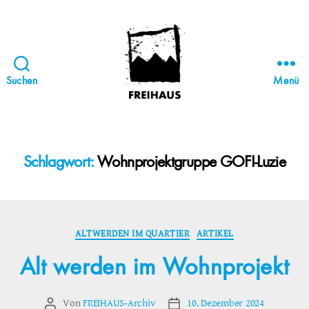
Suchen
Menü
FREIHAUS-
Archiv
|
STATTBAU
Schlagwort:
Wohnprojektgruppe GOFI-Luzie
HAMBURG
Kategorien
ALTWERDEN IM QUARTIER
ARTIKEL
Alt werden im Wohnprojekt
Von
FREIHAUS-Archiv
10. Dezember 2024
Beitragsautor
Veröffentlichungsdatum