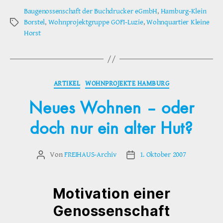
Baugenossenschaft der Buchdrucker eGmbH
,
Hamburg-Klein
Borstel
,
Wohnprojektgruppe GOFI-Luzie
,
Wohnquartier Kleine
Schlagwörter
Horst
Kategorien
ARTIKEL
WOHNPROJEKTE HAMBURG
Neues Wohnen – oder
doch nur ein alter Hut?
Von
FREIHAUS-Archiv
1. Oktober 2007
Beitragsautor
Veröffentlichungsdatum
Motivation einer
Genossenschaft