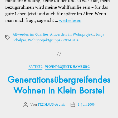
familiäre Bindung, keine Kinder und so war klar, mein
Bezugsrahmen wird meine Wahlfamilie sein – für das
gute Leben jetzt und auch für später im Alter. Wenn
man mich fragt, sage ich: …
weiterlesen
Altwerden im Quartier
,
Altwerden im Wohnprojekt
,
Sonja
Schlagwörter
Schelper
,
Wohnprojektgruppe GOFI-Luzie
Kategorien
ARTIKEL
WOHNPROJEKTE HAMBURG
Generationsübergreifendes
Wohnen in Klein Borstel
Von
FREIHAUS-Archiv
1. Juli 2009
Beitragsautor
Veröffentlichungsdatum