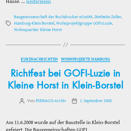
Hause. …
weiterlesen
Baugenossenschaft der Buchdrucker eGmbH
,
Diethelm Zeller
,
Hamburg-Klein Borstel
,
Wohnprojektgruppe GOFI-Luzie
,
Schlagwörter
Wohnquartier Kleine Horst
Kategorien
KURZNACHRICHTEN
WOHNPROJEKTE HAMBURG
Richtfest bei GOFI-Luzie in
Kleine Horst in Klein-Borstel
Von
FREIHAUS-Archiv
1. September 2008
Beitragsautor
Veröffentlichungsdatum
Am 11.6.2008 wurde auf der Baustelle in Klein-Borstel
gefeiert. Die Baugemeinschaften GOFI