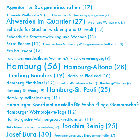
Agentur für Baugemeinschaften
(17)
Allmende Wulfsdorf e.V.
(8)
Alternatives Baubetreuungsprogramm
(7)
Altwerden im Quartier
(27)
Autofreies Wohnen e.V.
(7)
Behörde für Stadtentwicklung und Umwelt
(13)
Behörde für Stadtentwicklung und Wohnen
(11)
Britta Becher
(12)
Drachenbau St. Georg Wohngenossenschaft e.G.
(8)
Erbbaurecht
(14)
Forum Gemeinschaftliches Wohnen e.V. – Bundesvereinigung
(9)
Hamburg
(56)
Hamburg-Altona
(28)
Hamburg-Barmbek
(19)
Hamburg-Eidelstedt
(10)
Hamburg-Eimsbüttel
(12)
Hamburg-Karolinenviertel
(7)
Hamburg-Ottensen
(7)
Hamburg-St. Pauli
(25)
Hamburg-St. Georg
(9)
Hamburg-Wilhelmsburg
(11)
Hamburger Koordinationsstelle für Wohn-Pflege-Gemeinschaf
Hamburger Wohnprojekte-Tage
(12)
Hamburgische Wohnungsbaukreditanstalt
(11)
Joachim Reinig
(25)
IBA - Internationale Bauausstellung
(7)
Josef Bura
(30)
Koordinierungsrunde Baugemeinschaften
(7)