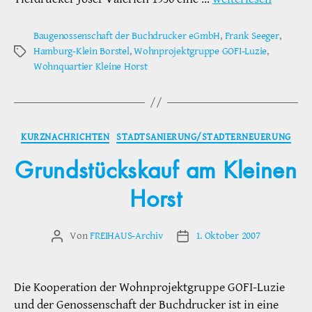
Baugenossenschaft der Buchdrucker eGmbH
,
Frank Seeger
,
Hamburg-Klein Borstel
,
Wohnprojektgruppe GOFI-Luzie
,
Schlagwörter
Wohnquartier Kleine Horst
Kategorien
KURZNACHRICHTEN
STADTSANIERUNG/STADTERNEUERUNG
Grundstückskauf am Kleinen
Horst
Von
FREIHAUS-Archiv
1. Oktober 2007
Beitragsautor
Veröffentlichungsdatum
Die Kooperation der Wohnprojektgruppe GOFI-Luzie
und der Genossenschaft der Buchdrucker ist in eine