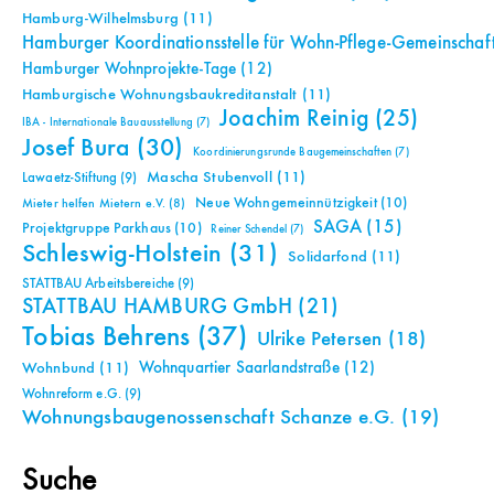
Hamburg-Wilhelmsburg
(11)
Hamburger Koordinationsstelle für Wohn-Pflege-Gemeinschaf
Hamburger Wohnprojekte-Tage
(12)
Hamburgische Wohnungsbaukreditanstalt
(11)
Joachim Reinig
(25)
IBA - Internationale Bauausstellung
(7)
Josef Bura
(30)
Koordinierungsrunde Baugemeinschaften
(7)
Mascha Stubenvoll
(11)
Lawaetz-Stiftung
(9)
Neue Wohngemeinnützigkeit
(10)
Mieter helfen Mietern e.V.
(8)
SAGA
(15)
Projektgruppe Parkhaus
(10)
Reiner Schendel
(7)
Schleswig-Holstein
(31)
Solidarfond
(11)
STATTBAU Arbeitsbereiche
(9)
STATTBAU HAMBURG GmbH
(21)
Tobias Behrens
(37)
Ulrike Petersen
(18)
Wohnquartier Saarlandstraße
(12)
Wohnbund
(11)
Wohnreform e.G.
(9)
Wohnungsbaugenossenschaft Schanze e.G.
(19)
Suche