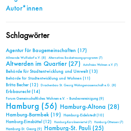
Autor*innen
Schlagwörter
Agentur für Baugemeinschaften
(17)
Allmende Wulfsdorf e.V.
(8)
Alternatives Baubetreuungsprogramm
(7)
Altwerden im Quartier
(27)
Autofreies Wohnen e.V.
(7)
Behörde für Stadtentwicklung und Umwelt
(13)
Behörde für Stadtentwicklung und Wohnen
(11)
Britta Becher
(12)
Drachenbau St. Georg Wohngenossenschaft e.G.
(8)
Erbbaurecht
(14)
Forum Gemeinschaftliches Wohnen e.V. – Bundesvereinigung
(9)
Hamburg
(56)
Hamburg-Altona
(28)
Hamburg-Barmbek
(19)
Hamburg-Eidelstedt
(10)
Hamburg-Eimsbüttel
(12)
Hamburg-Karolinenviertel
(7)
Hamburg-Ottensen
(7)
Hamburg-St. Pauli
(25)
Hamburg-St. Georg
(9)