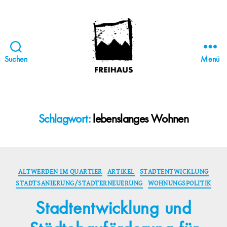
Suchen
Menü
FREIHAUS-
Archiv
|
STATTBAU
Schlagwort:
lebenslanges Wohnen
HAMBURG
Kategorien
ALTWERDEN IM QUARTIER
ARTIKEL
STADTENTWICKLUNG
STADTSANIERUNG/STADTERNEUERUNG
WOHNUNGSPOLITIK
Stadtentwicklung und