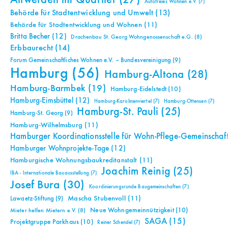
Autofreies Wohnen e.V.
(7)
Behörde für Stadtentwicklung und Umwelt
(13)
Behörde für Stadtentwicklung und Wohnen
(11)
Britta Becher
(12)
Drachenbau St. Georg Wohngenossenschaft e.G.
(8)
Erbbaurecht
(14)
Forum Gemeinschaftliches Wohnen e.V. – Bundesvereinigung
(9)
Hamburg
(56)
Hamburg-Altona
(28)
Hamburg-Barmbek
(19)
Hamburg-Eidelstedt
(10)
Hamburg-Eimsbüttel
(12)
Hamburg-Karolinenviertel
(7)
Hamburg-Ottensen
(7)
Hamburg-St. Pauli
(25)
Hamburg-St. Georg
(9)
Hamburg-Wilhelmsburg
(11)
Hamburger Koordinationsstelle für Wohn-Pflege-Gemeinschaf
Hamburger Wohnprojekte-Tage
(12)
Hamburgische Wohnungsbaukreditanstalt
(11)
Joachim Reinig
(25)
IBA - Internationale Bauausstellung
(7)
Josef Bura
(30)
Koordinierungsrunde Baugemeinschaften
(7)
Mascha Stubenvoll
(11)
Lawaetz-Stiftung
(9)
Neue Wohngemeinnützigkeit
(10)
Mieter helfen Mietern e.V.
(8)
SAGA
(15)
Projektgruppe Parkhaus
(10)
Reiner Schendel
(7)