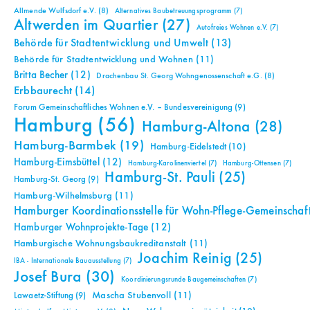
Allmende Wulfsdorf e.V.
(8)
Alternatives Baubetreuungsprogramm
(7)
Altwerden im Quartier
(27)
Autofreies Wohnen e.V.
(7)
Behörde für Stadtentwicklung und Umwelt
(13)
Behörde für Stadtentwicklung und Wohnen
(11)
Britta Becher
(12)
Drachenbau St. Georg Wohngenossenschaft e.G.
(8)
Erbbaurecht
(14)
Forum Gemeinschaftliches Wohnen e.V. – Bundesvereinigung
(9)
Hamburg
(56)
Hamburg-Altona
(28)
Hamburg-Barmbek
(19)
Hamburg-Eidelstedt
(10)
Hamburg-Eimsbüttel
(12)
Hamburg-Karolinenviertel
(7)
Hamburg-Ottensen
(7)
Hamburg-St. Pauli
(25)
Hamburg-St. Georg
(9)
Hamburg-Wilhelmsburg
(11)
Hamburger Koordinationsstelle für Wohn-Pflege-Gemeinschaf
Hamburger Wohnprojekte-Tage
(12)
Hamburgische Wohnungsbaukreditanstalt
(11)
Joachim Reinig
(25)
IBA - Internationale Bauausstellung
(7)
Josef Bura
(30)
Koordinierungsrunde Baugemeinschaften
(7)
Mascha Stubenvoll
(11)
Lawaetz-Stiftung
(9)