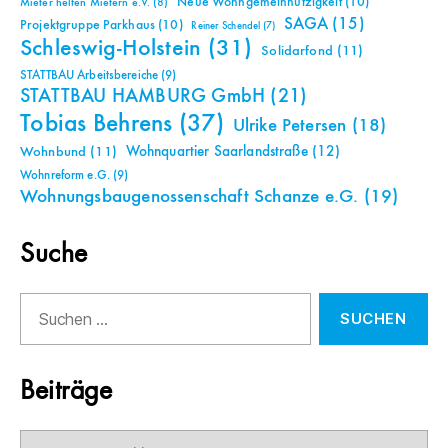
Neue Wohngemeinnützigkeit
(10)
Mieter helfen Mietern e.V.
(8)
SAGA
(15)
Projektgruppe Parkhaus
(10)
Reiner Schendel
(7)
Schleswig-Holstein
(31)
Solidarfond
(11)
STATTBAU Arbeitsbereiche
(9)
STATTBAU HAMBURG GmbH
(21)
Tobias Behrens
(37)
Ulrike Petersen
(18)
Wohnquartier Saarlandstraße
(12)
Wohnbund
(11)
Wohnreform e.G.
(9)
Wohnungsbaugenossenschaft Schanze e.G.
(19)
Suche
Suchen
nach:
Beiträge
Beiträge