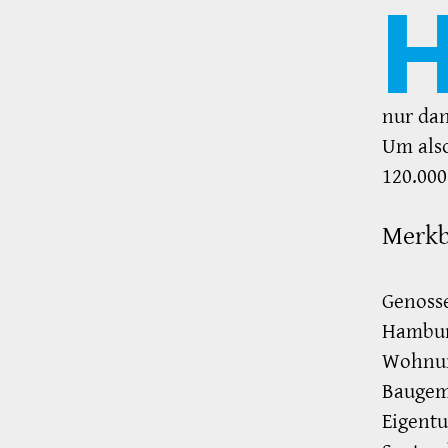
nur dan
Um als
120.000
Merkb
Genosse
Hambur
Wohnun
Baugeme
Eigent