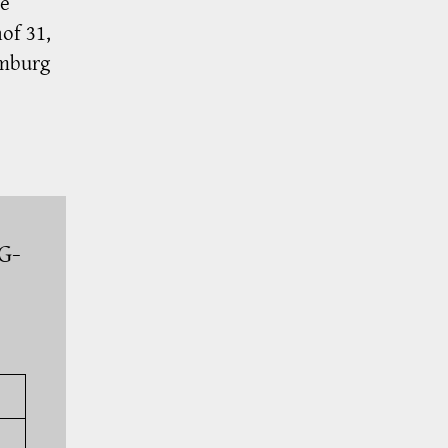
he
of 31,
amburg
G-