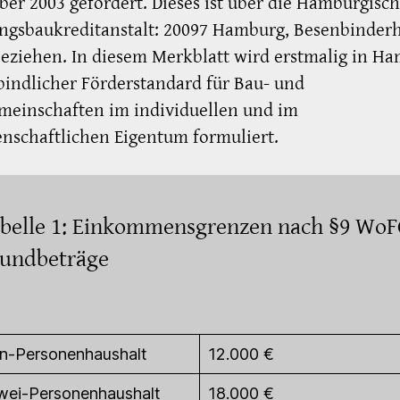
er 2003 gefördert. Dieses ist über die Hamburgisc
gsbaukreditanstalt: 20097 Hamburg, Besenbinderh
beziehen. In diesem Merkblatt wird erstmalig in H
bindlicher Förderstandard für Bau- und
meinschaften im individuellen und im
nschaftlichen Eigentum formuliert.
belle 1: Einkommensgrenzen nach §9 WoF
undbeträge
in-Personenhaushalt
12.000 €
wei-Personenhaushalt
18.000 €