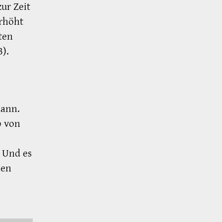
ur Zeit
erhöht
ten
3).
kann.
b von
 Und es
ien