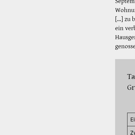
Septemb
Wohnun
[…] zu 
ein ver
Hausge
genosse
Ta
Gr
E
Z