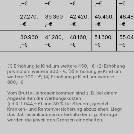
,–€
–€
–€
,–€
–€
27.270,
36.360
42.420,
45.450,
48.48
–€
,–€
–€
–€
–€
30.960
41.280,
48.160,
51.600,
55.04
,–€
–€
–€
–€
–€
(1) Erhöhung je Kind um weitere 450,- €; (2) Erhöhung
je Kind um weitere 600,- €; (3) Erhöhung je Kind um
weitere 700,- €; (4) Erhöhung je Kind um weitere
800,- €
Vom Brutto-Jahreseinkommen sind z. B. bei einem
Angestellten die Werbungskosten
(i.d.R. 1 044,– €) und 30 % für Steuern, gesetzl.
Kranken- und Rentenversicherung abzuziehen. Liegt
das Jahreseinkommen unterhalb der o. g. Beträge
werden die jeweiligen Grenzen eingehalten.