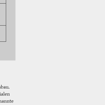
sbau.
ialen
nannte