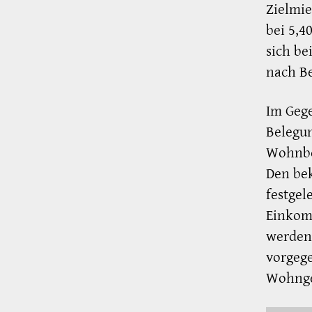
Zielmie
bei 5,4
sich be
nach Be
Im Geg
Belegun
Wohnber
Den be
festgel
Einkom
werden
vorgege
Wohnge