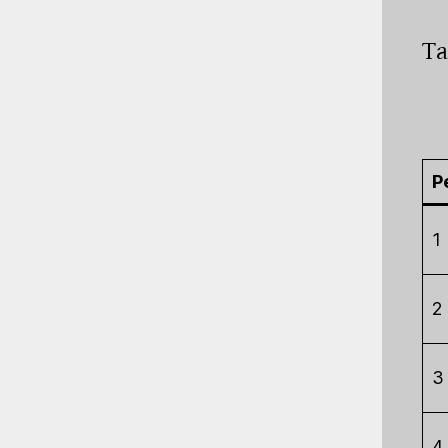
Ta
P
1
2
3
4