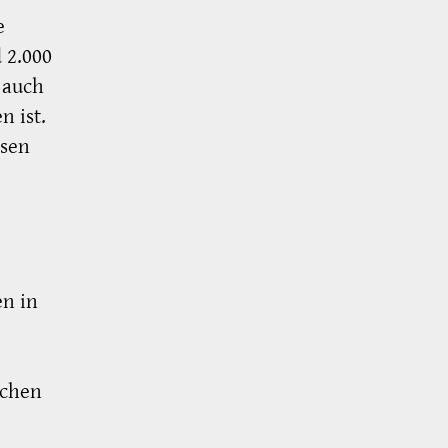
e
 2.000
 auch
 ist.
ssen
en in
ichen