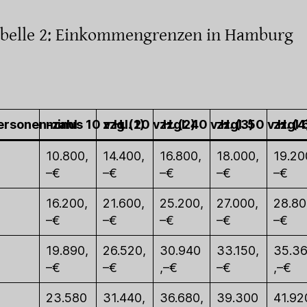
belle 2: Einkommengrenzen in Hamburg
ersonen-zahl
minus 10 v.H. (1)
zzgl. 20 v.H. (2)
zzgl. 40 v.H. (3)
zzgl. 50 v.H. (4
zzgl 
10.800,
14.400,
16.800,
18.000,
19.20
–€
–€
–€
–€
–€
16.200,
21.600,
25.200,
27.000,
28.80
–€
–€
–€
–€
–€
19.890,
26.520,
30.940
33.150,
35.3
–€
–€
,–€
–€
,–€
23.580
31.440,
36.680,
39.300
41.92