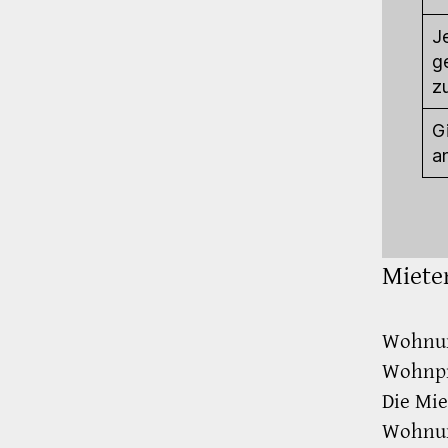
J
g
z
G
a
Miete
Wohnun
Wohnpr
Die Mi
Wohnun