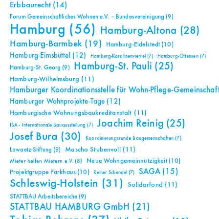
Erbbaurecht
(14)
Forum Gemeinschaftliches Wohnen e.V. – Bundesvereinigung
(9)
Hamburg
(56)
Hamburg-Altona
(28)
Hamburg-Barmbek
(19)
Hamburg-Eidelstedt
(10)
Hamburg-Eimsbüttel
(12)
Hamburg-Karolinenviertel
(7)
Hamburg-Ottensen
(7)
Hamburg-St. Pauli
(25)
Hamburg-St. Georg
(9)
Hamburg-Wilhelmsburg
(11)
Hamburger Koordinationsstelle für Wohn-Pflege-Gemeinschaf
Hamburger Wohnprojekte-Tage
(12)
Hamburgische Wohnungsbaukreditanstalt
(11)
Joachim Reinig
(25)
IBA - Internationale Bauausstellung
(7)
Josef Bura
(30)
Koordinierungsrunde Baugemeinschaften
(7)
Mascha Stubenvoll
(11)
Lawaetz-Stiftung
(9)
Neue Wohngemeinnützigkeit
(10)
Mieter helfen Mietern e.V.
(8)
SAGA
(15)
Projektgruppe Parkhaus
(10)
Reiner Schendel
(7)
Schleswig-Holstein
(31)
Solidarfond
(11)
STATTBAU Arbeitsbereiche
(9)
STATTBAU HAMBURG GmbH
(21)