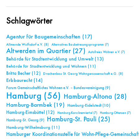
Schlagwörter
Agentur für Baugemeinschaften
(17)
Allmende Wulfsdorf e.V.
(8)
Alternatives Baubetreuungsprogramm
(7)
Altwerden im Quartier
(27)
Autofreies Wohnen e.V.
(7)
Behörde für Stadtentwicklung und Umwelt
(13)
Behörde für Stadtentwicklung und Wohnen
(11)
Britta Becher
(12)
Drachenbau St. Georg Wohngenossenschaft e.G.
(8)
Erbbaurecht
(14)
Forum Gemeinschaftliches Wohnen e.V. – Bundesvereinigung
(9)
Hamburg
(56)
Hamburg-Altona
(28)
Hamburg-Barmbek
(19)
Hamburg-Eidelstedt
(10)
Hamburg-Eimsbüttel
(12)
Hamburg-Karolinenviertel
(7)
Hamburg-Ottensen
(7)
Hamburg-St. Pauli
(25)
Hamburg-St. Georg
(9)
Hamburg-Wilhelmsburg
(11)
Hamburger Koordinationsstelle für Wohn-Pflege-Gemeinschaf