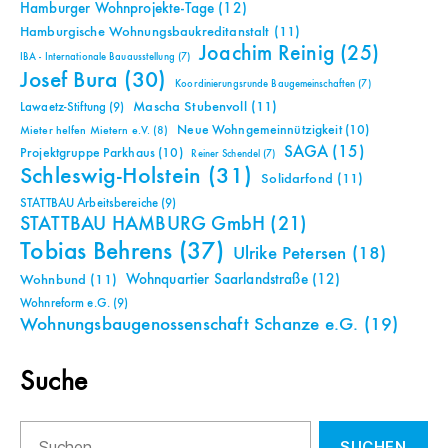
Hamburger Wohnprojekte-Tage
(12)
Hamburgische Wohnungsbaukreditanstalt
(11)
Joachim Reinig
(25)
IBA - Internationale Bauausstellung
(7)
Josef Bura
(30)
Koordinierungsrunde Baugemeinschaften
(7)
Mascha Stubenvoll
(11)
Lawaetz-Stiftung
(9)
Neue Wohngemeinnützigkeit
(10)
Mieter helfen Mietern e.V.
(8)
SAGA
(15)
Projektgruppe Parkhaus
(10)
Reiner Schendel
(7)
Schleswig-Holstein
(31)
Solidarfond
(11)
STATTBAU Arbeitsbereiche
(9)
STATTBAU HAMBURG GmbH
(21)
Tobias Behrens
(37)
Ulrike Petersen
(18)
Wohnquartier Saarlandstraße
(12)
Wohnbund
(11)
Wohnreform e.G.
(9)
Wohnungsbaugenossenschaft Schanze e.G.
(19)
Suche
Suchen