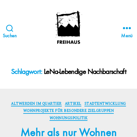
Suchen
Menü
FREIHAUS-
Archiv
|
STATTBAU
Schlagwort:
LeNa-Lebendige Nachbarschaft
HAMBURG
Kategorien
ALTWERDEN IM QUARTIER
ARTIKEL
STADTENTWICKLUNG
WOHNPROJEKTE FÜR BESONDERE ZIELGRUPPEN
WOHNUNGSPOLITIK
Mehr als nur Wohnen