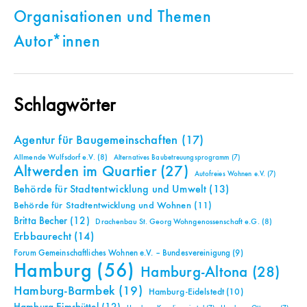
Organisationen und Themen
Autor*innen
Schlagwörter
Agentur für Baugemeinschaften
(17)
Allmende Wulfsdorf e.V.
(8)
Alternatives Baubetreuungsprogramm
(7)
Altwerden im Quartier
(27)
Autofreies Wohnen e.V.
(7)
Behörde für Stadtentwicklung und Umwelt
(13)
Behörde für Stadtentwicklung und Wohnen
(11)
Britta Becher
(12)
Drachenbau St. Georg Wohngenossenschaft e.G.
(8)
Erbbaurecht
(14)
Forum Gemeinschaftliches Wohnen e.V. – Bundesvereinigung
(9)
Hamburg
(56)
Hamburg-Altona
(28)
Hamburg-Barmbek
(19)
Hamburg-Eidelstedt
(10)