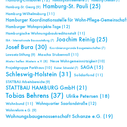
Hamburg-Eimsbüttel
(12)
Hamburg-Karolinenviertel
(7)
Hamburg-Ottensen
(7)
Hamburg-St. Pauli
(25)
Hamburg-St. Georg
(9)
Hamburg-Wilhelmsburg
(11)
Hamburger Koordinationsstelle für Wohn-Pflege-Gemeinschaf
Hamburger Wohnprojekte-Tage
(12)
Hamburgische Wohnungsbaukreditanstalt
(11)
Joachim Reinig
(25)
IBA - Internationale Bauausstellung
(7)
Josef Bura
(30)
Koordinierungsrunde Baugemeinschaften
(7)
Mascha Stubenvoll
(11)
Lawaetz-Stiftung
(9)
Neue Wohngemeinnützigkeit
(10)
Mieter helfen Mietern e.V.
(8)
SAGA
(15)
Projektgruppe Parkhaus
(10)
Reiner Schendel
(7)
Schleswig-Holstein
(31)
Solidarfond
(11)
STATTBAU Arbeitsbereiche
(9)
STATTBAU HAMBURG GmbH
(21)
Tobias Behrens
(37)
Ulrike Petersen
(18)
Wohnquartier Saarlandstraße
(12)
Wohnbund
(11)
Wohnreform e.G.
(9)
Wohnungsbaugenossenschaft Schanze e.G.
(19)