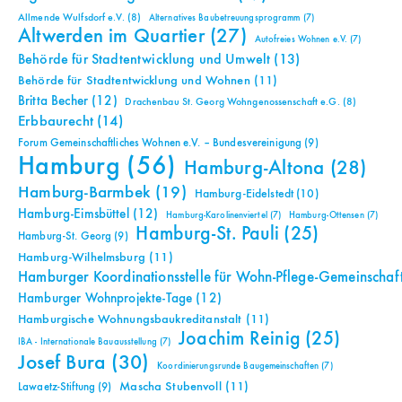
Allmende Wulfsdorf e.V.
(8)
Alternatives Baubetreuungsprogramm
(7)
Altwerden im Quartier
(27)
Autofreies Wohnen e.V.
(7)
Behörde für Stadtentwicklung und Umwelt
(13)
Behörde für Stadtentwicklung und Wohnen
(11)
Britta Becher
(12)
Drachenbau St. Georg Wohngenossenschaft e.G.
(8)
Erbbaurecht
(14)
Forum Gemeinschaftliches Wohnen e.V. – Bundesvereinigung
(9)
Hamburg
(56)
Hamburg-Altona
(28)
Hamburg-Barmbek
(19)
Hamburg-Eidelstedt
(10)
Hamburg-Eimsbüttel
(12)
Hamburg-Karolinenviertel
(7)
Hamburg-Ottensen
(7)
Hamburg-St. Pauli
(25)
Hamburg-St. Georg
(9)
Hamburg-Wilhelmsburg
(11)
Hamburger Koordinationsstelle für Wohn-Pflege-Gemeinschaf
Hamburger Wohnprojekte-Tage
(12)
Hamburgische Wohnungsbaukreditanstalt
(11)
Joachim Reinig
(25)
IBA - Internationale Bauausstellung
(7)
Josef Bura
(30)
Koordinierungsrunde Baugemeinschaften
(7)
Mascha Stubenvoll
(11)
Lawaetz-Stiftung
(9)