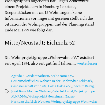
Wohngruppen angeboten hat, liegen
FreiHaus
zu
einem Projekt, dem in Hamburg Lokstedt,
Deepenstücken mit ca. 15 Wohnungen, keine
Informationen vor. Ingesamt gesehen stellt sich die
Situation der Wohngruppen und der Planungsstand
Ende Mai 1999 wie folgt dar.
Mitte/Neustadt: Eichholz 52
Die Wohnprojektgruppe „Wohnwahn e.V.“ existiert
seit April 1994, also seit gut fünf Jahren …
weiterlesen
Agenda 21
,
AndersWohnen
,
Arche Nora e.V.
,
Gemeinschaftliches Wohnen in der Eidelstedter Feldmark
,
Genossenschaft von 1902
,
Halbe Halbe e.V.
,
Joachim Reinig
,
Josef Bura
,
Mobiles Wohnen
,
Osterbekkanal
,
Projektgruppe
Schlagwörter
ALMADINA
,
Wohnprojekt Gemeinsam Bauen-
Nachbarschaftlich Wohnen
,
Wohnprojektgruppe Wohnwahn