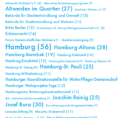
Allmende Wulfsdorf e.V.
(8)
Alternatives Baubetreuungsprogramm
(7)
Altwerden im Quartier
(27)
Autofreies Wohnen e.V.
(7)
Behörde für Stadtentwicklung und Umwelt
(13)
Behörde für Stadtentwicklung und Wohnen
(11)
Britta Becher
(12)
Drachenbau St. Georg Wohngenossenschaft e.G.
(8)
Erbbaurecht
(14)
Forum Gemeinschaftliches Wohnen e.V. – Bundesvereinigung
(9)
Hamburg
(56)
Hamburg-Altona
(28)
Hamburg-Barmbek
(19)
Hamburg-Eidelstedt
(10)
Hamburg-Eimsbüttel
(12)
Hamburg-Karolinenviertel
(7)
Hamburg-Ottensen
(7)
Hamburg-St. Pauli
(25)
Hamburg-St. Georg
(9)
Hamburg-Wilhelmsburg
(11)
Hamburger Koordinationsstelle für Wohn-Pflege-Gemeinschaf
Hamburger Wohnprojekte-Tage
(12)
Hamburgische Wohnungsbaukreditanstalt
(11)
Joachim Reinig
(25)
IBA - Internationale Bauausstellung
(7)
Josef Bura
(30)
Koordinierungsrunde Baugemeinschaften
(7)
Mascha Stubenvoll
(11)
Lawaetz-Stiftung
(9)
Neue Wohngemeinnützigkeit
(10)