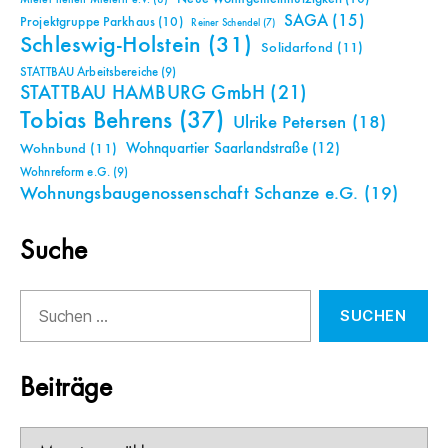
Mieter helfen Mietern e.V.
(8)
SAGA
(15)
Projektgruppe Parkhaus
(10)
Reiner Schendel
(7)
Schleswig-Holstein
(31)
Solidarfond
(11)
STATTBAU Arbeitsbereiche
(9)
STATTBAU HAMBURG GmbH
(21)
Tobias Behrens
(37)
Ulrike Petersen
(18)
Wohnquartier Saarlandstraße
(12)
Wohnbund
(11)
Wohnreform e.G.
(9)
Wohnungsbaugenossenschaft Schanze e.G.
(19)
Suche
Suchen
nach:
Beiträge
Beiträge