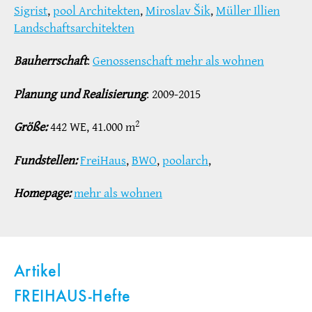
Sigrist
,
pool Architekten
,
Miroslav Šik
,
Müller Illien
Landschaftsarchitekten
Bauherrschaft
:
Genossenschaft mehr als wohnen
Planung und Realisierung
: 2009-2015
2
Größe:
442 WE, 41.000 m
Fundstellen:
FreiHaus
,
BWO
,
poolarch
,
Homepage:
mehr als wohnen
Artikel
FREIHAUS-Hefte