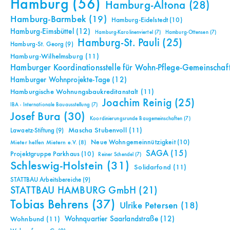
Hamburg
(56)
Hamburg-Altona
(28)
Hamburg-Barmbek
(19)
Hamburg-Eidelstedt
(10)
Hamburg-Eimsbüttel
(12)
Hamburg-Karolinenviertel
(7)
Hamburg-Ottensen
(7)
Hamburg-St. Pauli
(25)
Hamburg-St. Georg
(9)
Hamburg-Wilhelmsburg
(11)
Hamburger Koordinationsstelle für Wohn-Pflege-Gemeinschaf
Hamburger Wohnprojekte-Tage
(12)
Hamburgische Wohnungsbaukreditanstalt
(11)
Joachim Reinig
(25)
IBA - Internationale Bauausstellung
(7)
Josef Bura
(30)
Koordinierungsrunde Baugemeinschaften
(7)
Mascha Stubenvoll
(11)
Lawaetz-Stiftung
(9)
Neue Wohngemeinnützigkeit
(10)
Mieter helfen Mietern e.V.
(8)
SAGA
(15)
Projektgruppe Parkhaus
(10)
Reiner Schendel
(7)
Schleswig-Holstein
(31)
Solidarfond
(11)
STATTBAU Arbeitsbereiche
(9)
STATTBAU HAMBURG GmbH
(21)
Tobias Behrens
(37)
Ulrike Petersen
(18)
Wohnquartier Saarlandstraße
(12)
Wohnbund
(11)