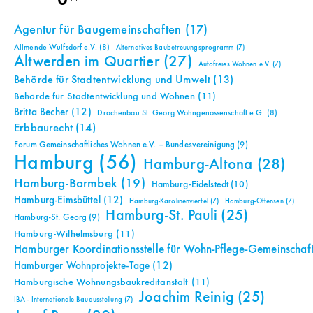
Agentur für Baugemeinschaften
(17)
Allmende Wulfsdorf e.V.
(8)
Alternatives Baubetreuungsprogramm
(7)
Altwerden im Quartier
(27)
Autofreies Wohnen e.V.
(7)
Behörde für Stadtentwicklung und Umwelt
(13)
Behörde für Stadtentwicklung und Wohnen
(11)
Britta Becher
(12)
Drachenbau St. Georg Wohngenossenschaft e.G.
(8)
Erbbaurecht
(14)
Forum Gemeinschaftliches Wohnen e.V. – Bundesvereinigung
(9)
Hamburg
(56)
Hamburg-Altona
(28)
Hamburg-Barmbek
(19)
Hamburg-Eidelstedt
(10)
Hamburg-Eimsbüttel
(12)
Hamburg-Karolinenviertel
(7)
Hamburg-Ottensen
(7)
Hamburg-St. Pauli
(25)
Hamburg-St. Georg
(9)
Hamburg-Wilhelmsburg
(11)
Hamburger Koordinationsstelle für Wohn-Pflege-Gemeinschaf
Hamburger Wohnprojekte-Tage
(12)
Hamburgische Wohnungsbaukreditanstalt
(11)
Joachim Reinig
(25)
IBA - Internationale Bauausstellung
(7)