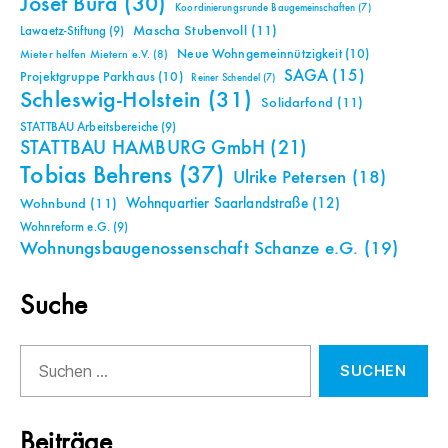
Josef Bura
(30)
Koordinierungsrunde Baugemeinschaften
(7)
Mascha Stubenvoll
(11)
Lawaetz-Stiftung
(9)
Neue Wohngemeinnützigkeit
(10)
Mieter helfen Mietern e.V.
(8)
SAGA
(15)
Projektgruppe Parkhaus
(10)
Reiner Schendel
(7)
Schleswig-Holstein
(31)
Solidarfond
(11)
STATTBAU Arbeitsbereiche
(9)
STATTBAU HAMBURG GmbH
(21)
Tobias Behrens
(37)
Ulrike Petersen
(18)
Wohnquartier Saarlandstraße
(12)
Wohnbund
(11)
Wohnreform e.G.
(9)
Wohnungsbaugenossenschaft Schanze e.G.
(19)
Suche
Suchen
nach:
Beiträge