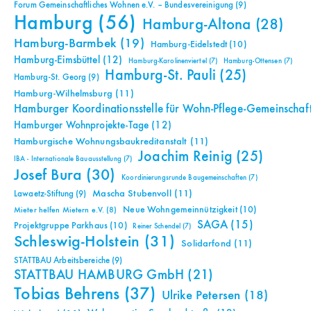
Forum Gemeinschaftliches Wohnen e.V. – Bundesvereinigung
(9)
Hamburg
(56)
Hamburg-Altona
(28)
Hamburg-Barmbek
(19)
Hamburg-Eidelstedt
(10)
Hamburg-Eimsbüttel
(12)
Hamburg-Karolinenviertel
(7)
Hamburg-Ottensen
(7)
Hamburg-St. Pauli
(25)
Hamburg-St. Georg
(9)
Hamburg-Wilhelmsburg
(11)
Hamburger Koordinationsstelle für Wohn-Pflege-Gemeinschaf
Hamburger Wohnprojekte-Tage
(12)
Hamburgische Wohnungsbaukreditanstalt
(11)
Joachim Reinig
(25)
IBA - Internationale Bauausstellung
(7)
Josef Bura
(30)
Koordinierungsrunde Baugemeinschaften
(7)
Mascha Stubenvoll
(11)
Lawaetz-Stiftung
(9)
Neue Wohngemeinnützigkeit
(10)
Mieter helfen Mietern e.V.
(8)
SAGA
(15)
Projektgruppe Parkhaus
(10)
Reiner Schendel
(7)
Schleswig-Holstein
(31)
Solidarfond
(11)
STATTBAU Arbeitsbereiche
(9)
STATTBAU HAMBURG GmbH
(21)
Tobias Behrens
(37)
Ulrike Petersen
(18)