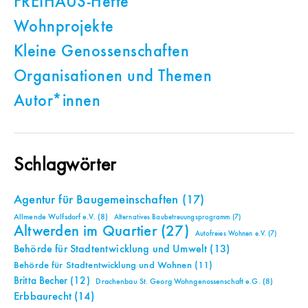
FREIHAUS-Hefte
Wohnprojekte
Kleine Genossenschaften
Organisationen und Themen
Autor*innen
Schlagwörter
Agentur für Baugemeinschaften
(17)
Allmende Wulfsdorf e.V.
(8)
Alternatives Baubetreuungsprogramm
(7)
Altwerden im Quartier
(27)
Autofreies Wohnen e.V.
(7)
Behörde für Stadtentwicklung und Umwelt
(13)
Behörde für Stadtentwicklung und Wohnen
(11)
Britta Becher
(12)
Drachenbau St. Georg Wohngenossenschaft e.G.
(8)
Erbbaurecht
(14)