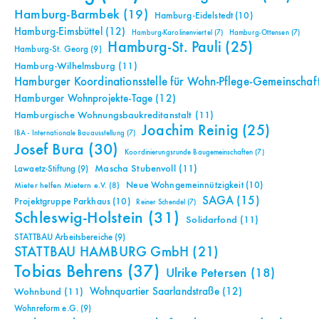
Hamburg-Barmbek
(19)
Hamburg-Eidelstedt
(10)
Hamburg-Eimsbüttel
(12)
Hamburg-Karolinenviertel
(7)
Hamburg-Ottensen
(7)
Hamburg-St. Pauli
(25)
Hamburg-St. Georg
(9)
Hamburg-Wilhelmsburg
(11)
Hamburger Koordinationsstelle für Wohn-Pflege-Gemeinschaf
Hamburger Wohnprojekte-Tage
(12)
Hamburgische Wohnungsbaukreditanstalt
(11)
Joachim Reinig
(25)
IBA - Internationale Bauausstellung
(7)
Josef Bura
(30)
Koordinierungsrunde Baugemeinschaften
(7)
Mascha Stubenvoll
(11)
Lawaetz-Stiftung
(9)
Neue Wohngemeinnützigkeit
(10)
Mieter helfen Mietern e.V.
(8)
SAGA
(15)
Projektgruppe Parkhaus
(10)
Reiner Schendel
(7)
Schleswig-Holstein
(31)
Solidarfond
(11)
STATTBAU Arbeitsbereiche
(9)
STATTBAU HAMBURG GmbH
(21)
Tobias Behrens
(37)
Ulrike Petersen
(18)
Wohnquartier Saarlandstraße
(12)
Wohnbund
(11)
Wohnreform e.G.
(9)