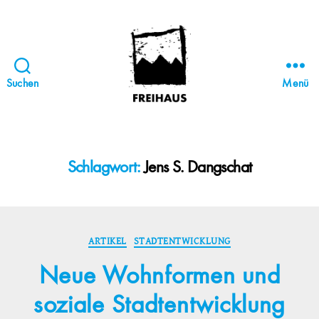
Suchen
Menü
FREIHAUS-
Archiv
|
STATTBAU
Schlagwort:
Jens S. Dangschat
HAMBURG
Kategorien
ARTIKEL
STADTENTWICKLUNG
Neue Wohnformen und
soziale Stadtentwicklung