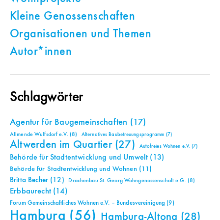
Kleine Genossenschaften
Organisationen und Themen
Autor*innen
Schlagwörter
Agentur für Baugemeinschaften
(17)
Allmende Wulfsdorf e.V.
(8)
Alternatives Baubetreuungsprogramm
(7)
Altwerden im Quartier
(27)
Autofreies Wohnen e.V.
(7)
Behörde für Stadtentwicklung und Umwelt
(13)
Behörde für Stadtentwicklung und Wohnen
(11)
Britta Becher
(12)
Drachenbau St. Georg Wohngenossenschaft e.G.
(8)
Erbbaurecht
(14)
Forum Gemeinschaftliches Wohnen e.V. – Bundesvereinigung
(9)
Hamburg
(56)
Hamburg-Altona
(28)