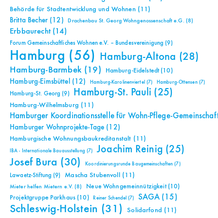
Behörde für Stadtentwicklung und Wohnen
(11)
Britta Becher
(12)
Drachenbau St. Georg Wohngenossenschaft e.G.
(8)
Erbbaurecht
(14)
Forum Gemeinschaftliches Wohnen e.V. – Bundesvereinigung
(9)
Hamburg
(56)
Hamburg-Altona
(28)
Hamburg-Barmbek
(19)
Hamburg-Eidelstedt
(10)
Hamburg-Eimsbüttel
(12)
Hamburg-Karolinenviertel
(7)
Hamburg-Ottensen
(7)
Hamburg-St. Pauli
(25)
Hamburg-St. Georg
(9)
Hamburg-Wilhelmsburg
(11)
Hamburger Koordinationsstelle für Wohn-Pflege-Gemeinschaf
Hamburger Wohnprojekte-Tage
(12)
Hamburgische Wohnungsbaukreditanstalt
(11)
Joachim Reinig
(25)
IBA - Internationale Bauausstellung
(7)
Josef Bura
(30)
Koordinierungsrunde Baugemeinschaften
(7)
Mascha Stubenvoll
(11)
Lawaetz-Stiftung
(9)
Neue Wohngemeinnützigkeit
(10)
Mieter helfen Mietern e.V.
(8)
SAGA
(15)
Projektgruppe Parkhaus
(10)
Reiner Schendel
(7)
Schleswig-Holstein
(31)
Solidarfond
(11)