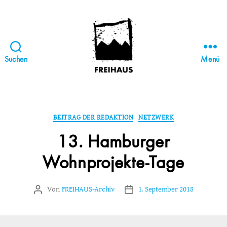
Suchen
Menü
FREIHAUS-
Archiv
|
STATTBAU
Kategorien
BEITRAG DER REDAKTION
NETZWERK
HAMBURG
13. Hamburger
Wohnprojekte-Tage
Von
FREIHAUS-Archiv
1. September 2018
Beitragsautor
Veröffentlichungsdatum