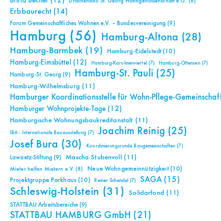
Britta Becher
(12)
Drachenbau St. Georg Wohngenossenschaft e.G.
(8)
Erbbaurecht
(14)
Forum Gemeinschaftliches Wohnen e.V. – Bundesvereinigung
(9)
Hamburg
(56)
Hamburg-Altona
(28)
Hamburg-Barmbek
(19)
Hamburg-Eidelstedt
(10)
Hamburg-Eimsbüttel
(12)
Hamburg-Karolinenviertel
(7)
Hamburg-Ottensen
(7)
Hamburg-St. Pauli
(25)
Hamburg-St. Georg
(9)
Hamburg-Wilhelmsburg
(11)
Hamburger Koordinationsstelle für Wohn-Pflege-Gemeinschaf
Hamburger Wohnprojekte-Tage
(12)
Hamburgische Wohnungsbaukreditanstalt
(11)
Joachim Reinig
(25)
IBA - Internationale Bauausstellung
(7)
Josef Bura
(30)
Koordinierungsrunde Baugemeinschaften
(7)
Mascha Stubenvoll
(11)
Lawaetz-Stiftung
(9)
Neue Wohngemeinnützigkeit
(10)
Mieter helfen Mietern e.V.
(8)
SAGA
(15)
Projektgruppe Parkhaus
(10)
Reiner Schendel
(7)
Schleswig-Holstein
(31)
Solidarfond
(11)
STATTBAU Arbeitsbereiche
(9)
STATTBAU HAMBURG GmbH
(21)