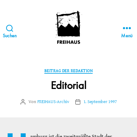
Suchen
Menü
FREIHAUS-
Archiv
|
STATTBAU
Kategorien
BEITRAG DER REDAKTION
HAMBURG
Editorial
Von
FREIHAUS-Archiv
1. September 1997
Beitragsautor
Veröffentlichungsdatum
amburg ist die zweitgrößte Stadt der