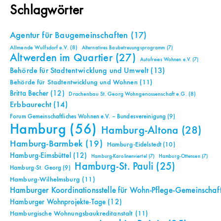
Schlagwörter
Agentur für Baugemeinschaften
(17)
Allmende Wulfsdorf e.V.
(8)
Alternatives Baubetreuungsprogramm
(7)
Altwerden im Quartier
(27)
Autofreies Wohnen e.V.
(7)
Behörde für Stadtentwicklung und Umwelt
(13)
Behörde für Stadtentwicklung und Wohnen
(11)
Britta Becher
(12)
Drachenbau St. Georg Wohngenossenschaft e.G.
(8)
Erbbaurecht
(14)
Forum Gemeinschaftliches Wohnen e.V. – Bundesvereinigung
(9)
Hamburg
(56)
Hamburg-Altona
(28)
Hamburg-Barmbek
(19)
Hamburg-Eidelstedt
(10)
Hamburg-Eimsbüttel
(12)
Hamburg-Karolinenviertel
(7)
Hamburg-Ottensen
(7)
Hamburg-St. Pauli
(25)
Hamburg-St. Georg
(9)
Hamburg-Wilhelmsburg
(11)
Hamburger Koordinationsstelle für Wohn-Pflege-Gemeinschaf
Hamburger Wohnprojekte-Tage
(12)
Hamburgische Wohnungsbaukreditanstalt
(11)