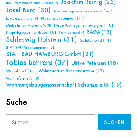
Joachim Reinig
(25)
IBA - Internationale Bauausstellung
(7)
Josef Bura
(30)
Koordinierungsrunde Baugemeinschaften
(7)
Mascha Stubenvoll
(11)
Lawaetz-Stiftung
(9)
Neue Wohngemeinnützigkeit
(10)
Mieter helfen Mietern e.V.
(8)
SAGA
(15)
Projektgruppe Parkhaus
(10)
Reiner Schendel
(7)
Schleswig-Holstein
(31)
Solidarfond
(11)
STATTBAU Arbeitsbereiche
(9)
STATTBAU HAMBURG GmbH
(21)
Tobias Behrens
(37)
Ulrike Petersen
(18)
Wohnquartier Saarlandstraße
(12)
Wohnbund
(11)
Wohnreform e.G.
(9)
Wohnungsbaugenossenschaft Schanze e.G.
(19)
Suche
Suchen
nach: