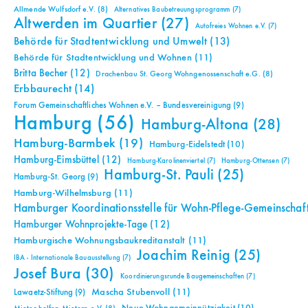
Allmende Wulfsdorf e.V.
(8)
Alternatives Baubetreuungsprogramm
(7)
Altwerden im Quartier
(27)
Autofreies Wohnen e.V.
(7)
Behörde für Stadtentwicklung und Umwelt
(13)
Behörde für Stadtentwicklung und Wohnen
(11)
Britta Becher
(12)
Drachenbau St. Georg Wohngenossenschaft e.G.
(8)
Erbbaurecht
(14)
Forum Gemeinschaftliches Wohnen e.V. – Bundesvereinigung
(9)
Hamburg
(56)
Hamburg-Altona
(28)
Hamburg-Barmbek
(19)
Hamburg-Eidelstedt
(10)
Hamburg-Eimsbüttel
(12)
Hamburg-Karolinenviertel
(7)
Hamburg-Ottensen
(7)
Hamburg-St. Pauli
(25)
Hamburg-St. Georg
(9)
Hamburg-Wilhelmsburg
(11)
Hamburger Koordinationsstelle für Wohn-Pflege-Gemeinschaf
Hamburger Wohnprojekte-Tage
(12)
Hamburgische Wohnungsbaukreditanstalt
(11)
Joachim Reinig
(25)
IBA - Internationale Bauausstellung
(7)
Josef Bura
(30)
Koordinierungsrunde Baugemeinschaften
(7)
Mascha Stubenvoll
(11)
Lawaetz-Stiftung
(9)