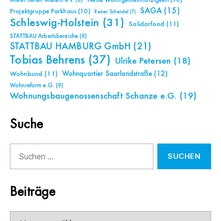
Neue Wohngemeinnützigkeit
(10)
Mieter helfen Mietern e.V.
(8)
SAGA
(15)
Projektgruppe Parkhaus
(10)
Reiner Schendel
(7)
Schleswig-Holstein
(31)
Solidarfond
(11)
STATTBAU Arbeitsbereiche
(9)
STATTBAU HAMBURG GmbH
(21)
Tobias Behrens
(37)
Ulrike Petersen
(18)
Wohnquartier Saarlandstraße
(12)
Wohnbund
(11)
Wohnreform e.G.
(9)
Wohnungsbaugenossenschaft Schanze e.G.
(19)
Suche
Suchen
nach:
Beiträge
Beiträge