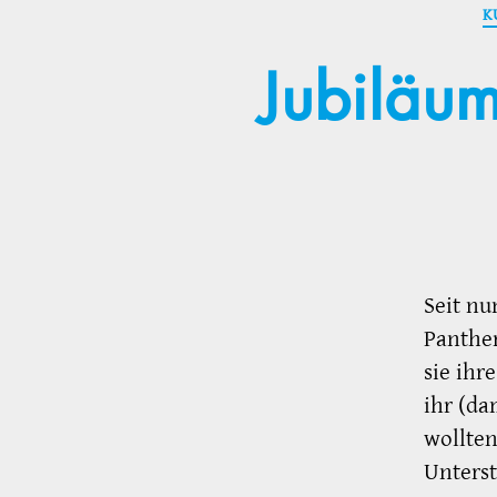
K
Jubiläu
Seit nu
Panther
sie ihr
ihr (d
wollten
Unters