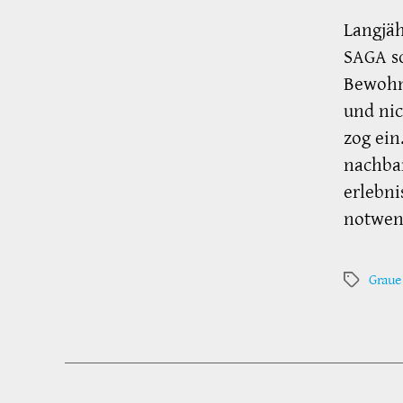
Langjäh
SAGA sc
Bewohne
und nic
zog ein
nachbar
erlebni
notwend
Graue
Schlagwör