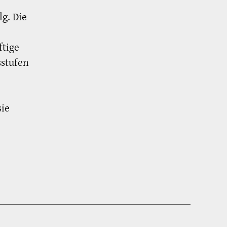
g. Die
ftige
sstufen
sie