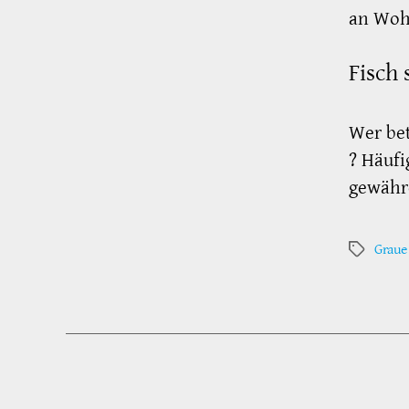
an Woh
Fisch 
Wer bet
? Häufi
gewähre
Graue
Schlagwör