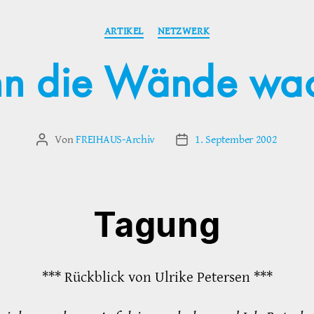
Kategorien
ARTIKEL
NETZWERK
n die Wände wac
Von
FREIHAUS-Archiv
1. September 2002
Beitragsautor
Veröffentlichungsdatum
Tagung
*** Rückblick von Ulrike Petersen ***