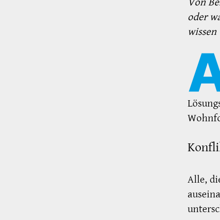
Von Bez
oder wa
wissen 
Lösungs
Wohnfo
Konfl
Alle, d
auseina
unters