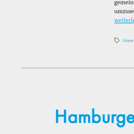
gemein
umzuset
weiterl
Graue
Schlagwör
Hamburger