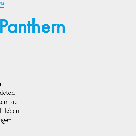
EN
Panthern
m
ndeten
dem sie
l leben
iger