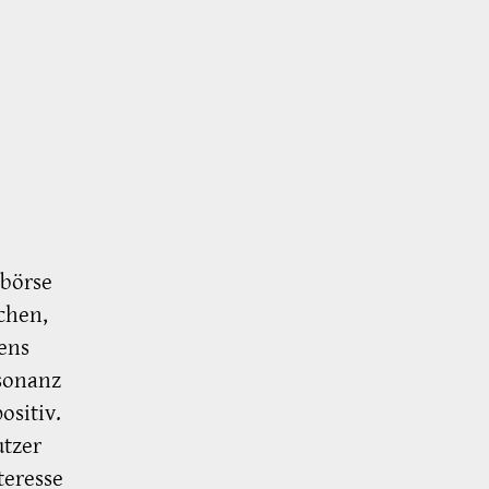
obörse
chen,
ens
esonanz
ositiv.
utzer
teresse