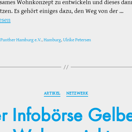
sames Wohnkonzept zu entwickeln und dieses dan
zen. Es gehört einiges dazu, den Weg von der …
esen
 Panther Hamburg e.V.
,
Hamburg
,
Ulrike Petersen
ter
Kategorien
ARTIKEL
NETZWERK
 Infobörse Gelbe 