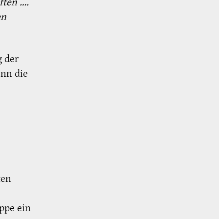
ften ….
en
g der
enn die
ten
ppe ein