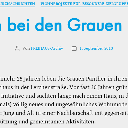
Kategorien
URZNACHRICHTEN
WOHNPROJEKTE FÜR BESONDERE ZIELGRUPP
m bei den Grauen 
Von
FREIHAUS-Archiv
1. September 2013
Beitragsautor
Veröffentlichungsdatum
nmehr 25 Jahren leben die Grauen Panther in ihre
haus in der Lerchenstraße. Vor fast 30 Jahren grü
e Initiative und suchten lange nach einem Haus, in 
amals) völlig neues und ungewöhnliches Wohnmodel
: Jung und Alt in einer Nachbarschaft mit gegenseit
tützung und gemeinsamen Aktivitäten.